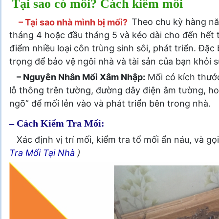
Tại sao có mối? Cách kiểm mối
– Tại sao nhà mình bị mối?
Theo chu kỳ hàng nă
tháng 4 hoặc đầu tháng 5 và kéo dài cho đến hết t
điểm nhiều loại côn trùng sinh sôi, phát triển. Đặc 
trọng để bảo vệ ngôi nhà và tài sản của bạn khỏi 
– Nguyên Nhân Mối Xâm Nhập:
Mối có kích thướ
lỗ thông trên tường, đường dây điện âm tường, ho
ngõ” để mối lẻn vào và phát triển bên trong nhà.
– Cách Kiểm Tra Mối:
Xác định vị trí mối, kiểm tra tổ mối ẩn náu, và gọ
Tra Mối Tại Nhà
)