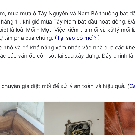
m, mùa mưa ở Tây Nguyên và Nam Bộ thường bắt đầ
háng 11, khi gió mùa Tây Nam bắt đầu hoạt động. Đây
biệt là loài Mối – Mọt. Việc kiểm tra mối và xử lý mối l
sự tàn phá của chúng.
(Tại sao có mối? )
c nhỏ và có khả năng xâm nhập vào nhà qua các khe 
ặc các ván ốp còn sót lại sau xây dựng. Đây chính l
i chuyên gia diệt mối để xử lý an toàn và hiệu quả.
(
C