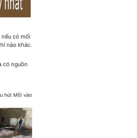
, nếu có mối
phí nào khác.
và có nguồn
hu hút Mối vào