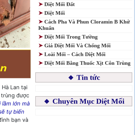
➤
Diệt Mối Đất
➤
Diệt Mối
➤
Cách Pha Và Phun Cloramin B Khử
Khuẩn
➤
Diệt Mối Trong Tường
➤
Giá Diệt Mối Và Chống Mối
➤
Loài Mối – Cách Diệt Mối
➤
Diệt Mối Bằng Thuốc Xịt Côn Trùng
🔸 Tin tức
 Hà Lan tại
n trùng được
🔸 Chuyên Mục Diệt Mối
i lầm lớn mà
sẽ tự biến
đình bạn và