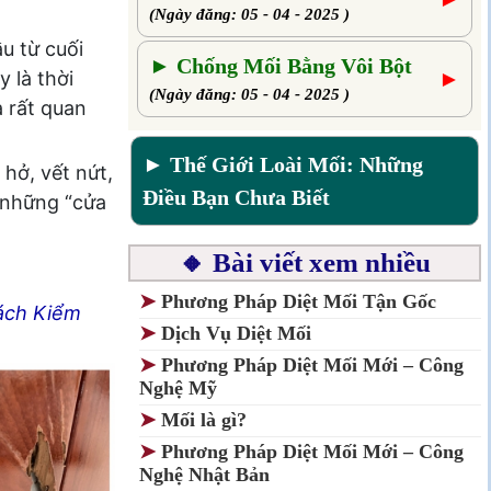
(Ngày đăng: 05 - 04 - 2025 )
u từ cuối
► Chống Mối Bằng Vôi Bột
 là thời
►
(Ngày đăng: 05 - 04 - 2025 )
à rất quan
► Thế Giới Loài Mối: Những
hở, vết nứt,
Điều Bạn Chưa Biết
à những “cửa
🔸 Bài viết xem nhiều
➤
Phương Pháp Diệt Mối Tận Gốc
ách Kiểm
➤
Dịch Vụ Diệt Mối
➤
Phương Pháp Diệt Mối Mới – Công
Nghệ Mỹ
➤
Mối là gì?
➤
Phương Pháp Diệt Mối Mới – Công
Nghệ Nhật Bản