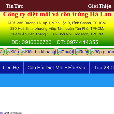
Tin Tức
Giới Thiệu
Công ty diệt mối và côn trùng Hà Lan
A10/12A5 Đường 1A, Ấp 1, Vĩnh Lộc B, Bình Chánh, TPHCM.
280 Hoà Bình, phường Hiệp Tân, quận Tân Phú, TPHCM.
164/6 Ấp Dân Thắng 1, Tân Thới Nhì, Hóc Môn, TPHCM
DĐ: 0916666726
ĐT: 0974444355
Liên Hệ
Câu Hỏi Diệt Mối – Hồi Đáp
Top 28 C
Mối
Lượt xem:1363