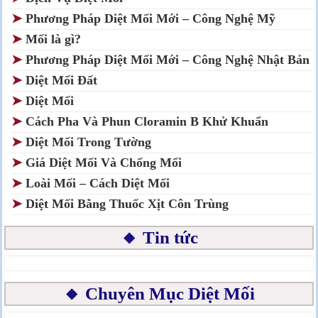
➤
Phương Pháp Diệt Mối Mới – Công Nghệ Mỹ
➤
Mối là gì?
➤
Phương Pháp Diệt Mối Mới – Công Nghệ Nhật Bản
➤
Diệt Mối Đất
➤
Diệt Mối
➤
Cách Pha Và Phun Cloramin B Khử Khuẩn
➤
Diệt Mối Trong Tường
➤
Giá Diệt Mối Và Chống Mối
➤
Loài Mối – Cách Diệt Mối
➤
Diệt Mối Bằng Thuốc Xịt Côn Trùng
🔸 Tin tức
🔸 Chuyên Mục Diệt Mối