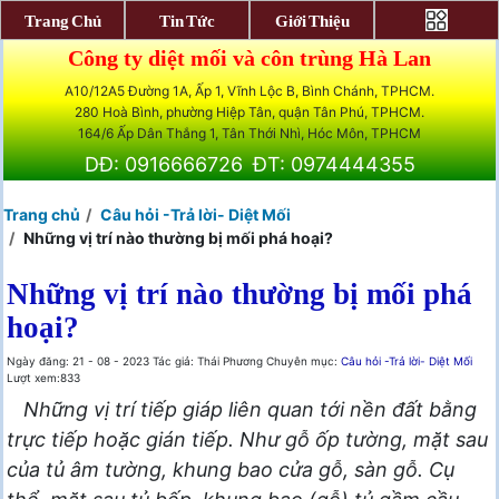
Trang Chủ
Tin Tức
Giới Thiệu
Công ty diệt mối và côn trùng Hà Lan
A10/12A5 Đường 1A, Ấp 1, Vĩnh Lộc B, Bình Chánh, TPHCM.
280 Hoà Bình, phường Hiệp Tân, quận Tân Phú, TPHCM.
164/6 Ấp Dân Thắng 1, Tân Thới Nhì, Hóc Môn, TPHCM
DĐ: 0916666726
ĐT: 0974444355
Trang chủ
Câu hỏi -Trả lời- Diệt Mối
Những vị trí nào thường bị mối phá hoại?
Những vị trí nào thường bị mối phá
hoại?
Ngày đăng: 21 - 08 - 2023
Tác giả: Thái Phương
Chuyên mục:
Câu hỏi -Trả lời- Diệt Mối
Lượt xem:833
Những vị trí tiếp giáp liên quan tới nền đất bằng
trực tiếp hoặc gián tiếp. Như gỗ ốp tường, mặt sau
của tủ âm tường, khung bao cửa gỗ, sàn gỗ. Cụ