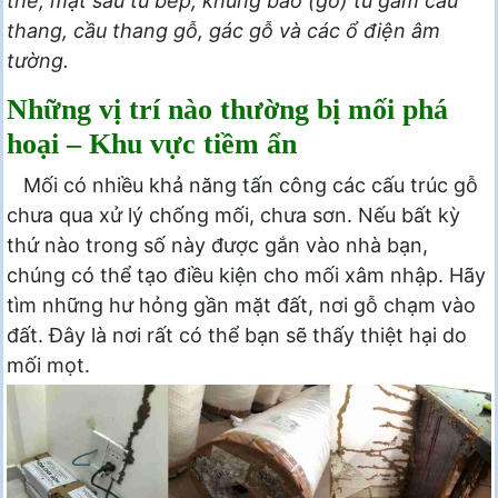
thể, mặt sau tủ bếp, khung bao (gỗ) tủ gầm cầu
thang, cầu thang gỗ, gác gỗ và các ổ điện âm
tường.
Những vị trí nào thường bị mối phá
hoại – Khu vực tiềm ẩn
Mối có nhiều khả năng tấn công các cấu trúc gỗ
chưa qua xử lý chống mối, chưa sơn. Nếu bất kỳ
thứ nào trong số này được gắn vào nhà bạn,
chúng có thể tạo điều kiện cho mối xâm nhập. Hãy
tìm những hư hỏng gần mặt đất, nơi gỗ chạm vào
đất. Đây là nơi rất có thể bạn sẽ thấy thiệt hại do
mối mọt.