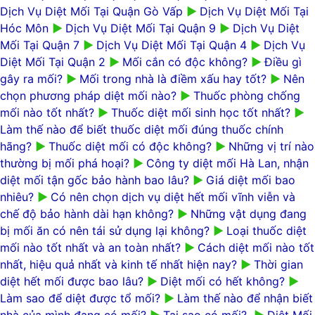
Dịch Vụ Diệt Mối Tại Quận Gò Vấp
►
Dịch Vụ Diệt Mối Tại
Hóc Môn
►
Dịch Vụ Diệt Mối Tại Quận 9
►
Dịch Vụ Diệt
Mối Tại Quận 7
►
Dịch Vụ Diệt Mối Tại Quận 4
►
Dịch Vụ
Diệt Mối Tại Quận 2
►
Mối cắn có độc không?
►
Điều gì
gây ra mối?
►
Mối trong nhà là điềm xấu hay tốt?
►
Nên
chọn phương pháp diệt mối nào?
►
Thuốc phòng chống
mối nào tốt nhất?
►
Thuốc diệt mối sinh học tốt nhất?
►
Làm thế nào để biết thuốc diệt mối đúng thuốc chính
hãng?
►
Thuốc diệt mối có độc không?
►
Những vị trí nào
thường bị mối phá hoại?
►
Công ty diệt mối Hà Lan, nhận
diệt mối tận gốc bảo hành bao lâu?
►
Giá diệt mối bao
nhiêu?
►
Có nên chọn dịch vụ diệt hết mối vĩnh viễn và
chế độ bảo hành dài hạn không?
►
Những vật dụng đang
bị mối ăn có nên tái sử dụng lại không?
►
Loại thuốc diệt
mối nào tốt nhất và an toàn nhất?
►
Cách diệt mối nào tốt
nhất, hiệu quả nhất và kinh tế nhất hiện nay?
►
Thời gian
diệt hết mối được bao lâu?
►
Diệt mối có hết không?
►
Làm sao để diệt được tổ mối?
►
Làm thế nào để nhận biết
nhà của mình đang có mối?
►
Tại sao có mối?
►
Diệt Mối