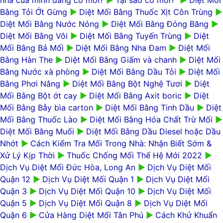
Bằng Tỏi Ớt Gừng
►
Diệt Mối Bằng Thuốc Xịt Côn Trùng
►
Diệt Mối Bằng Nước Nóng
►
Diệt Mối Bằng Đóng Băng
►
Diệt Mối Bằng Vôi
►
Diệt Mối Bằng Tuyến Trùng
►
Diệt
Mối Bằng Bả Mối
►
Diệt Mối Bằng Nha Đam
►
Diệt Mối
Bằng Hàn The
►
Diệt Mối Bằng Giấm và chanh
►
Diệt Mối
Bằng Nước xà phòng
►
Diệt Mối Bằng Dầu Tỏi
►
Diệt Mối
Bằng Phơi Nắng
►
Diệt Mối Bằng Bột Nghệ Tươi
►
Diệt
Mối Bằng Bột ớt cay
►
Diệt Mối Bằng Axit boric
►
Diệt
Mối Bằng Bẫy bìa carton
►
Diệt Mối Bằng Tinh Dầu
►
Diệt
Mối Bằng Thuốc Lào
►
Diệt Mối Bằng Hóa Chất Trừ Mối
►
Diệt Mối Bằng Muối
►
Diệt Mối Bằng Dầu Diesel hoặc Dầu
Nhớt
►
Cách Kiểm Tra Mối Trong Nhà: Nhận Biết Sớm &
Xử Lý Kịp Thời
►
Thuốc Chống Mối Thế Hệ Mới 2022
►
Dịch Vụ Diệt Mối Đức Hòa, Long An
►
Dịch Vụ Diệt Mối
Quận 12
►
Dịch Vụ Diệt Mối Quận 1
►
Dịch Vụ Diệt Mối
Quận 3
►
Dịch Vụ Diệt Mối Quận 10
►
Dịch Vụ Diệt Mối
Quận 5
►
Dịch Vụ Diệt Mối Quận 8
►
Dịch Vụ Diệt Mối
Quận 6
►
Cửa Hàng Diệt Mối Tân Phú
►
Cách Khử Khuẩn