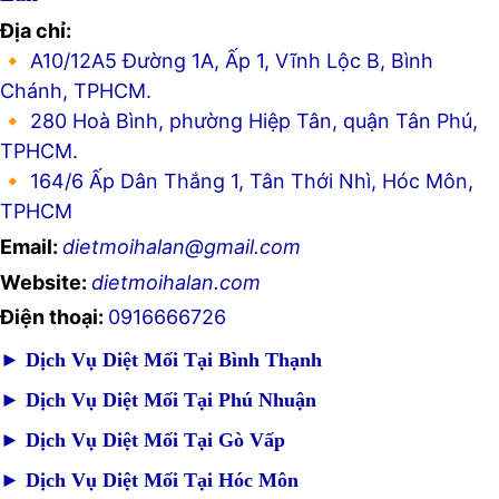
Địa chỉ:
🔸 A10/12A5 Đường 1A, Ấp 1, Vĩnh Lộc B, Bình
Chánh, TPHCM.
🔸 280 Hoà Bình, phường Hiệp Tân, quận Tân Phú,
TPHCM.
🔸 164/6 Ấp Dân Thắng 1, Tân Thới Nhì, Hóc Môn,
TPHCM
Email:
dietmoihalan@gmail.com
Website:
dietmoihalan.com
Điện thoại:
0916666726
►
Dịch Vụ Diệt Mối Tại Bình Thạnh
►
Dịch Vụ Diệt Mối Tại Phú Nhuận
►
Dịch Vụ Diệt Mối Tại Gò Vấp
►
Dịch Vụ Diệt Mối Tại Hóc Môn