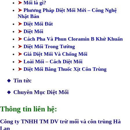
➤
Mối là gì?
➤
Phương Pháp Diệt Mối Mới – Công Nghệ
Nhật Bản
➤
Diệt Mối Đất
➤
Diệt Mối
➤
Cách Pha Và Phun Cloramin B Khử Khuẩn
➤
Diệt Mối Trong Tường
➤
Giá Diệt Mối Và Chống Mối
➤
Loài Mối – Cách Diệt Mối
➤
Diệt Mối Bằng Thuốc Xịt Côn Trùng
🔸 Tin tức
🔸 Chuyên Mục Diệt Mối
Thông tin liên hệ:
Công ty TNHH TM DV trừ mối và côn trùng Hà
Lan