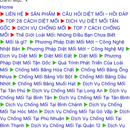
Home
►
LIÊN HỆ
►
SẢN PHẨM
►
CÂU HỎI DIỆT MỐI – HỒI ĐÁP
►
TOP 28 CÁCH DIỆT MỐI
►
DỊCH VỤ DIỆT MỐI TẬN
GỐC
►
DỊCH VỤ CHỐNG MỐI
►
TOP 7 CÁCH CHỐNG
MỐI
►
Thế Giới Loài Mối: Những Điều Bạn Chưa Biết
►
Mối là gì?
►
Phương Pháp Diệt Mối Mới – Công Nghệ
Nhật Bản
►
Phương Pháp Diệt Mối Mới – Công Nghệ Mỹ
►
Dịch Vụ Diệt Mối
►
Diệt Mối Đất
►
Diệt Mối
►
Phương
Pháp Diệt Mối Tận Gốc
►
Quá Trình Phát Triển Của Loài
Mối
►
Chống Mối Bằng Hóa Chất
►
Chống Mối Bằng Ống
Nhựa
►
Chống Mối Bằng Vôi Bột
►
Chống Mối Bằng Dầu
Nhớt
►
Chống Mối Bằng Muối Hạt
►
Dịch Vụ Chống Mối
Tại Tân Phú
►
Dịch Vụ Chống Mối Tại Long An
►
Dịch Vụ
Chống Mối Tại Bình Tân
►
Dịch Vụ Chống Mối Tại Tân Bình
►
Dịch Vụ Chống Mối Tại Bình Chánh
►
Dịch Vụ Chống
Mối Tại Hóc Môn
►
Dịch Vụ Chống Mối Tại Gò Vấp
►
Dịch
Vụ Chống Mối Tại Phú Nhuận
►
Dịch Vụ Chống Mối Tại
Bình Thạnh
►
Dịch Vụ Chống Mối Tại Quận 12
►
Dịch Vụ