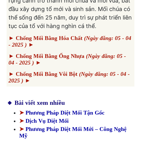
rụng cánh trở thành mối chúa và mối vua, bắt
đầu xây dựng tổ mới và sinh sản. Mối chúa có
thể sống đến 25 năm, duy trì sự phát triển liên
tục của tổ với hàng nghìn cá thể.
► Chống Mối Bằng Hóa Chất
(Ngày đăng: 05 - 04
- 2025 )
►
► Chống Mối Bằng Ống Nhựa
(Ngày đăng: 05 -
04 - 2025 )
►
► Chống Mối Bằng Vôi Bột
(Ngày đăng: 05 - 04 -
2025 )
►
► Thế Giới Loài Mối: Những Điều Bạn Chưa Biết
🔸 Bài viết xem nhiều
➤
Phương Pháp Diệt Mối Tận Gốc
➤
Dịch Vụ Diệt Mối
➤
Phương Pháp Diệt Mối Mới – Công Nghệ
Mỹ