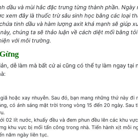
tinh dầu và mùi hắc đặc trưng từng thành phần. Ngày
 xem đây là thuốc trừ sâu sinh học bằng các loại t
 chứa tinh dầu và hàm lượng axit khá mạnh sẽ giúp xu
t này, chúng ta sẽ thảo luận về cách diệt mối bằng tỏ
hiện với môi trường.
 Gừng
ản, dễ làm mà bất cứ ai cũng có thể tự làm ngay tại 
hà:
để giã hoặc xay nhuyễn. Sau đó, bạn mang những thứ này đi n
áng, có ánh sáng mặt trời trong vòng 15 đến 20 ngày. Sau t
u.
ới 02 lít nước, khuấy đều và đem phun đều lên các khu vực
ng khu vực bị mối tấn công trong nhà. Tiến hành xịt mỗi n
ến năm ngày liên tục.