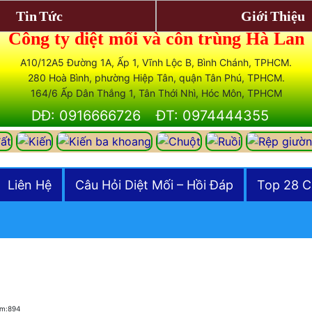
Tin Tức
Giới Thiệu
Công ty diệt mối và côn trùng Hà Lan
A10/12A5 Đường 1A, Ấp 1, Vĩnh Lộc B, Bình Chánh, TPHCM.
280 Hoà Bình, phường Hiệp Tân, quận Tân Phú, TPHCM.
164/6 Ấp Dân Thắng 1, Tân Thới Nhì, Hóc Môn, TPHCM
DĐ: 0916666726
ĐT: 0974444355
Liên Hệ
Câu Hỏi Diệt Mối – Hồi Đáp
Top 28 C
em:894