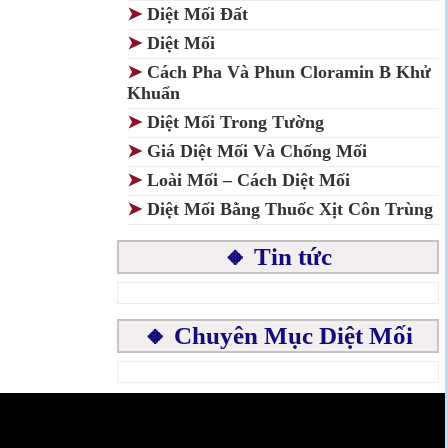
➤
Diệt Mối Đất
➤
Diệt Mối
➤
Cách Pha Và Phun Cloramin B Khử
Khuẩn
➤
Diệt Mối Trong Tường
➤
Giá Diệt Mối Và Chống Mối
➤
Loài Mối – Cách Diệt Mối
➤
Diệt Mối Bằng Thuốc Xịt Côn Trùng
🔸 Tin tức
🔸 Chuyên Mục Diệt Mối