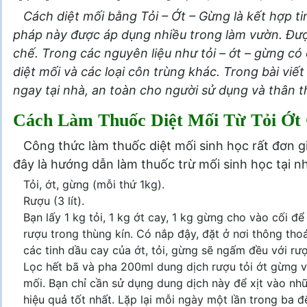
Cách diệt mối bằng Tỏi – Ớt – Gừng là kết hợp 
pháp này được áp dụng nhiều trong làm vườn. Được
chế. Trong các nguyên liệu như tỏi – ớt – gừng có
diệt mối và các loại côn trùng khác. Trong bài viế
ngay tại nhà, an toàn cho người sử dụng và thân t
Cách Làm Thuốc Diệt Mối Từ Tỏi Ớt
Công thức làm thuốc diệt mối sinh học rất đơn gi
đây là hướng dẫn làm thuốc trừ mối sinh học tại n
Tỏi, ớt, gừng (mỗi thứ 1kg).
Rượu (3 lít).
Bạn lấy 1 kg tỏi, 1 kg ớt cay, 1 kg gừng cho vào cối 
rượu trong thùng kín. Có nắp đậy, đặt ở nơi thông tho
các tinh dầu cay của ớt, tỏi, gừng sẽ ngấm đều với rượ
Lọc hết bã và pha 200ml dung dịch rượu tỏi ớt gừng v
mối. Bạn chỉ cần sử dụng dung dịch này để xịt vào nhữ
hiệu quả tốt nhất. Lặp lại mỗi ngày một lần trong ba đ