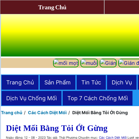
Trang Chủ
Trang Chủ
Sản Phẩm
Tin Tức
Dịch Vụ
Dịch Vụ Chống Mối
Top 7 Cách Chống Mối
Trang chủ
Các Cách Diệt Mối
Diệt Mối Bằng Tỏi Ớt Gừng
Diệt Mối Bằng Tỏi Ớt Gừng
Ngày đăng: 12 - 08 - 2023
Tác giả: Thái Phương
Chuyên mục:
Các Cách Diệt Mối
Lượt x