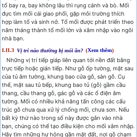
tổ bay ra, bay không lâu thì rụng cánh và bò. Mối
đực tìm mối cái giao phối, gặp môi trường thích
hợp làm tổ và sinh nở. Tổ mối được phát triển theo
năm tháng thành tổ mối lớn và xâm nhập vào ngôi
nhà bạn.
I.II.3
Vị trí nào thường bị mối ăn?
(
Xem thêm
)
Những vị trí tiếp giáp liên quan tới nền đất bằng
trực tiếp hoặc gián tiếp. Như gỗ ốp tường, mặt sau
của tủ âm tường, khung bao cửa gỗ, sàn gỗ. Cụ
thể, mặt sau tủ bếp, khung bao tủ (gỗ) gầm cầu
thang, cầu thang gỗ, gác gỗ và các ổ điện âm
tường. Mối có nhiều khả năng tấn công các cấu
trúc gỗ chưa qua xử lý chống mối, chưa sơn. Nếu
bất kỳ thứ nào trong số này được gắn vào nhà
bạn, chúng có thể tạo điều kiện cho mối xâm nhập.
Hãy tìm những hư hỏng gần mặt đất, nơi gỗ chạm