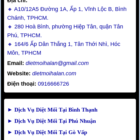
Địa chỉ:
🔸 A10/12A5 Đường 1A, Ấp 1, Vĩnh Lộc B, Bình
Chánh, TPHCM.
🔸 280 Hoà Bình, phường Hiệp Tân, quận Tân
Phú, TPHCM.
🔸 164/6 Ấp Dân Thắng 1, Tân Thới Nhì, Hóc
Môn, TPHCM
Email:
dietmoihalan@gmail.com
Website:
dietmoihalan.com
Điện thoại:
0916666726
►
Dịch Vụ Diệt Mối Tại Bình Thạnh
►
Dịch Vụ Diệt Mối Tại Phú Nhuận
►
Dịch Vụ Diệt Mối Tại Gò Vấp