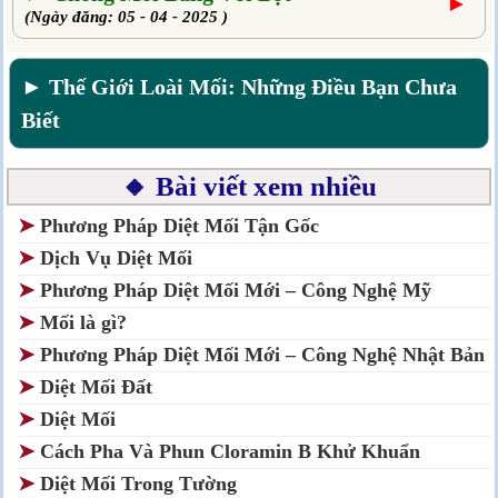
►
(Ngày đăng: 05 - 04 - 2025 )
► Thế Giới Loài Mối: Những Điều Bạn Chưa
Biết
🔸 Bài viết xem nhiều
➤
Phương Pháp Diệt Mối Tận Gốc
➤
Dịch Vụ Diệt Mối
➤
Phương Pháp Diệt Mối Mới – Công Nghệ Mỹ
➤
Mối là gì?
➤
Phương Pháp Diệt Mối Mới – Công Nghệ Nhật Bản
➤
Diệt Mối Đất
➤
Diệt Mối
➤
Cách Pha Và Phun Cloramin B Khử Khuẩn
➤
Diệt Mối Trong Tường