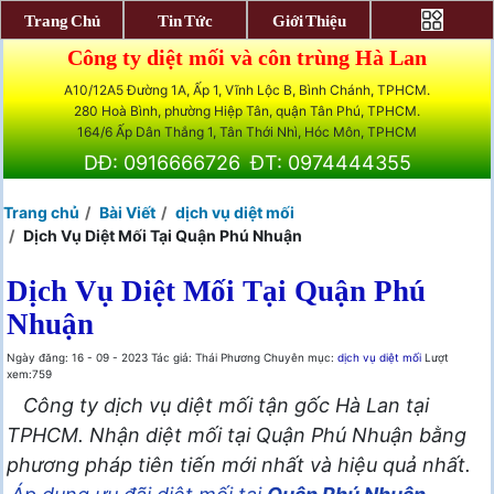
Trang Chủ
Tin Tức
Giới Thiệu
Công ty diệt mối và côn trùng Hà Lan
A10/12A5 Đường 1A, Ấp 1, Vĩnh Lộc B, Bình Chánh, TPHCM.
280 Hoà Bình, phường Hiệp Tân, quận Tân Phú, TPHCM.
164/6 Ấp Dân Thắng 1, Tân Thới Nhì, Hóc Môn, TPHCM
DĐ: 0916666726
ĐT: 0974444355
Trang chủ
Bài Viết
dịch vụ diệt mối
Dịch Vụ Diệt Mối Tại Quận Phú Nhuận
Dịch Vụ Diệt Mối Tại Quận Phú
Nhuận
Ngày đăng: 16 - 09 - 2023
Tác giả: Thái Phương
Chuyên mục:
dịch vụ diệt mối
Lượt
xem:759
Công ty dịch vụ diệt mối tận gốc Hà Lan tại
TPHCM. Nhận diệt mối tại Quận Phú Nhuận bằng
phương pháp tiên tiến mới nhất và hiệu quả nhất.