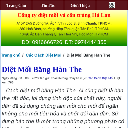
Trang Chủ
Tin Tức
Giới Thiệu
Công ty diệt mối và côn trùng Hà Lan
A10/12A5 Đường 1A, Ấp 1, Vĩnh Lộc B, Bình Chánh, TPHCM.
280 Hoà Bình, phường Hiệp Tân, quận Tân Phú, TPHCM.
164/6 Ấp Dân Thắng 1, Tân Thới Nhì, Hóc Môn, TPHCM
DĐ: 0916666726
ĐT: 0974444355
Trang chủ
Các Cách Diệt Mối
Diệt Mối Bằng Hàn The
Diệt Mối Bằng Hàn The
Ngày đăng: 08 - 08 - 2023
Tác giả: Thái Phương
Chuyên mục:
Các Cách Diệt Mối
Lượt
xem:766
Cách diệt mối bằng Hàn The. Ai cũng biết là hàn
the rất độc, lợi dụng tính độc của chất này, người
dân đã sử dụng chúng làm mồi cho mối để ngăn
không cho mối tiêu hóa và chết đói dần dần. Sử
dụng hàn the là một trong những phương pháp có