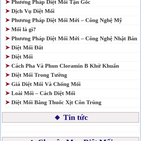
➤
Phương Pháp Diệt Mối Tận Gốc
➤
Dịch Vụ Diệt Mối
➤
Phương Pháp Diệt Mối Mới – Công Nghệ Mỹ
➤
Mối là gì?
➤
Phương Pháp Diệt Mối Mới – Công Nghệ Nhật Bản
➤
Diệt Mối Đất
➤
Diệt Mối
➤
Cách Pha Và Phun Cloramin B Khử Khuẩn
➤
Diệt Mối Trong Tường
➤
Giá Diệt Mối Và Chống Mối
➤
Loài Mối – Cách Diệt Mối
➤
Diệt Mối Bằng Thuốc Xịt Côn Trùng
🔸 Tin tức