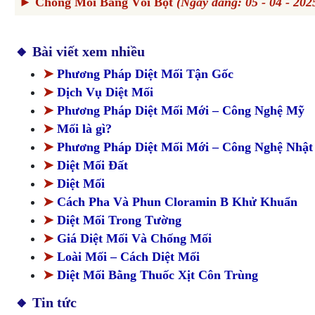
► Chống Mối Bằng Vôi Bột
(Ngày đăng: 05 - 04 - 202
► Thế Giới Loài Mối: Những Điều Bạn Chưa Biết
🔸 Bài viết xem nhiều
➤
Phương Pháp Diệt Mối Tận Gốc
➤
Dịch Vụ Diệt Mối
➤
Phương Pháp Diệt Mối Mới – Công Nghệ Mỹ
➤
Mối là gì?
➤
Phương Pháp Diệt Mối Mới – Công Nghệ Nhật
➤
Diệt Mối Đất
➤
Diệt Mối
➤
Cách Pha Và Phun Cloramin B Khử Khuẩn
➤
Diệt Mối Trong Tường
➤
Giá Diệt Mối Và Chống Mối
➤
Loài Mối – Cách Diệt Mối
➤
Diệt Mối Bằng Thuốc Xịt Côn Trùng
🔸 Tin tức