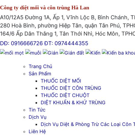
Công ty diệt mối và côn trùng Hà Lan
A10/12A5 Đường 1A, Ấp 1, Vĩnh Lộc B, Bình Chánh,
280 Hoà Bình, phường Hiệp Tân, quận Tân Phú, TP
164/6 Ấp Dân Thắng 1, Tân Thới Nhì, Hóc Môn, TP
DĐ: 0916666726
ĐT: 0974444355
Trang Chủ
Sản Phẩm
THUỐC DIỆT MỐI
THUỐC DIỆT CÔN TRÙNG
THUỐC DIỆT CHUỘT
DIỆT KHUẨN & KHỬ TRÙNG
Tin Tức
Dịch Vụ
Dịch Vụ Diệt & Phòng Trừ Các Loại Côn 
Liên Hệ