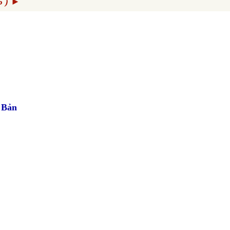
5 )
►
 Bản