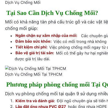
Dịch Vụ Chống Mối
Tại Sao Cần Dịch Vụ Chống Mối?
Mối có khả năng tàn phá cấu trúc gỗ và các vật li
chống mối giúp:
Ngăn chặn sự xâm nhập của mối:
Các chuyên gia
Đảm bảo sức khỏe:
Việc có mối trong nhà không 
Tiết kiệm chi phí:
Việc phòng chống mối ngay từ đ
Bảo vệ giá trị tài sản:
Mối có thể gây hư hại nghiêm
được giá trị lâu dài.
Dịch Vụ Chống Mối Tại TPHCM
Phương pháp phòng chống mối Tại Q
Dịch vụ phòng chống mối tại quận 9 sử dụng nhiề
Kiểm tra và đánh giá:
Đội ngũ chuyên gia sẽ tiến
Lắp đặt ống nhựa PVC
Ø27
hoặc ống nhựa HDPE k