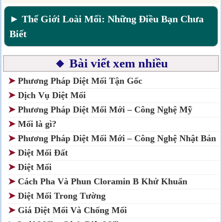
► Thế Giới Loài Mối: Những Điều Bạn Chưa
Biết
🔸 Bài viết xem nhiều
➤
Phương Pháp Diệt Mối Tận Gốc
➤
Dịch Vụ Diệt Mối
➤
Phương Pháp Diệt Mối Mới – Công Nghệ Mỹ
➤
Mối là gì?
➤
Phương Pháp Diệt Mối Mới – Công Nghệ Nhật Bản
➤
Diệt Mối Đất
➤
Diệt Mối
➤
Cách Pha Và Phun Cloramin B Khử Khuẩn
➤
Diệt Mối Trong Tường
➤
Giá Diệt Mối Và Chống Mối