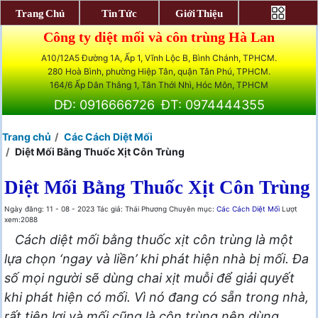
Trang Chủ
Tin Tức
Giới Thiệu
Công ty diệt mối và côn trùng Hà Lan
A10/12A5 Đường 1A, Ấp 1, Vĩnh Lộc B, Bình Chánh, TPHCM.
280 Hoà Bình, phường Hiệp Tân, quận Tân Phú, TPHCM.
164/6 Ấp Dân Thắng 1, Tân Thới Nhì, Hóc Môn, TPHCM
DĐ: 0916666726
ĐT: 0974444355
Trang chủ
Các Cách Diệt Mối
Diệt Mối Bằng Thuốc Xịt Côn Trùng
Diệt Mối Bằng Thuốc Xịt Côn Trùng
Ngày đăng: 11 - 08 - 2023
Tác giả: Thái Phương
Chuyên mục:
Các Cách Diệt Mối
Lượt
xem:2088
Cách diệt mối bằng thuốc xịt côn trùng là một
lựa chọn ‘ngay và liền’ khi phát hiện nhà bị mối. Đa
số mọi người sẽ dùng chai xịt muỗi để giải quyết
khi phát hiện có mối. Vì nó đang có sẵn trong nhà,
rất tiện lợi và mối cũng là côn trùng nên dùng