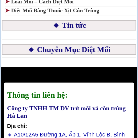
➤
Loài Mối – Cách Diệt Mối
➤
Diệt Mối Bằng Thuốc Xịt Côn Trùng
🔸 Tin tức
🔸 Chuyên Mục Diệt Mối
Thông tin liên hệ:
Công ty TNHH TM DV trừ mối và côn trùng
Hà Lan
Địa chỉ:
🔸 A10/12A5 Đường 1A, Ấp 1, Vĩnh Lộc B, Bình