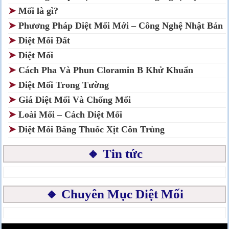
➤
Mối là gì?
➤
Phương Pháp Diệt Mối Mới – Công Nghệ Nhật Bản
➤
Diệt Mối Đất
➤
Diệt Mối
➤
Cách Pha Và Phun Cloramin B Khử Khuẩn
➤
Diệt Mối Trong Tường
➤
Giá Diệt Mối Và Chống Mối
➤
Loài Mối – Cách Diệt Mối
➤
Diệt Mối Bằng Thuốc Xịt Côn Trùng
🔸 Tin tức
🔸 Chuyên Mục Diệt Mối