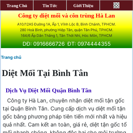
Trang Chủ
Tin Tức
Giới Thiệu
Công ty diệt mối và côn trùng Hà Lan
A10/12A5 Đường 1A, Ấp 1, Vĩnh Lộc B, Bình Chánh, TPHCM.
280 Hoà Bình, phường Hiệp Tân, quận Tân Phú, TPHCM.
164/6 Ấp Dân Thắng 1, Tân Thới Nhì, Hóc Môn, TPHCM
DĐ: 0916666726
ĐT: 0974444355
Trang chủ
Diệt Mối Tại Bình Tân
Dịch Vụ Diệt Mối Quận Bình Tân
Công ty Hà Lan, chuyên nhận diệt mối tận gốc
tại Quận Bình Tân. Cung cấp dịch vụ diệt mối tận
gốc bằng phương pháp tiên tiến mới nhất và hiệu
quả nhất. Cam kết an toàn, giá rẻ, diệt tận gốc tổ
mối nhanh chóng, không độc hại cho môi trường