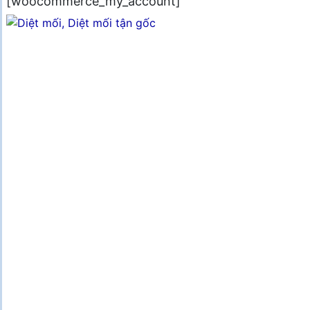
[woocommerce_my_account]