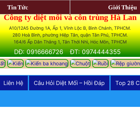
Tin Tức
Giới Thiệu
Công ty diệt mối và côn trùng Hà Lan
A10/12A5 Đường 1A, Ấp 1, Vĩnh Lộc B, Bình Chánh, TPHCM.
280 Hoà Bình, phường Hiệp Tân, quận Tân Phú, TPHCM.
164/6 Ấp Dân Thắng 1, Tân Thới Nhì, Hóc Môn, TPHCM
DĐ: 0916666726
ĐT: 0974444355
Liên Hệ
Câu Hỏi Diệt Mối – Hồi Đáp
Top 28 C