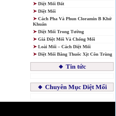
➤
Diệt Mối Đất
➤
Diệt Mối
➤
Cách Pha Và Phun Cloramin B Khử
Khuẩn
➤
Diệt Mối Trong Tường
➤
Giá Diệt Mối Và Chống Mối
➤
Loài Mối – Cách Diệt Mối
➤
Diệt Mối Bằng Thuốc Xịt Côn Trùng
🔸 Tin tức
🔸 Chuyên Mục Diệt Mối