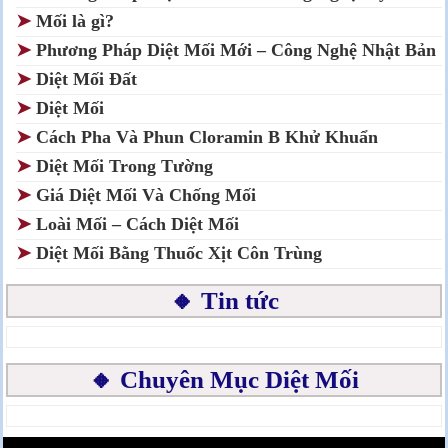
➤
Mối là gì?
➤
Phương Pháp Diệt Mối Mới – Công Nghệ Nhật Bản
➤
Diệt Mối Đất
➤
Diệt Mối
➤
Cách Pha Và Phun Cloramin B Khử Khuẩn
➤
Diệt Mối Trong Tường
➤
Giá Diệt Mối Và Chống Mối
➤
Loài Mối – Cách Diệt Mối
➤
Diệt Mối Bằng Thuốc Xịt Côn Trùng
🔸 Tin tức
🔸 Chuyên Mục Diệt Mối