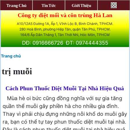
Trang Chủ
Tin Tức
Giới Thiệu
Công ty diệt mối và côn trùng Hà Lan
A10/12A5 Đường 1A, Ấp 1, Vĩnh Lộc B, Bình Chánh, TPHCM.
280 Hoà Bình, phường Hiệp Tân, quận Tân Phú, TPHCM.
164/6 Ấp Dân Thắng 1, Tân Thới Nhì, Hóc Môn, TPHCM
DĐ: 0916666726
ĐT: 0974444355
Trang chủ
trị muỗi
Cách Phun Thuốc Diệt Muỗi Tại Nhà Hiệu Quả
Mùa hè oi bức cũng đồng nghĩa với sự gia tăng
quần thể muỗi gây phiền hà cho nhiều gia đình.
Thay vì phải chịu đựng những nỗi khổ do muỗi gây
ra, bạn có thể tự tay phun thuốc diệt muỗi tại nhà.
Đây là cách phun thuốc diệt muỗi tại nhà hiệu quả