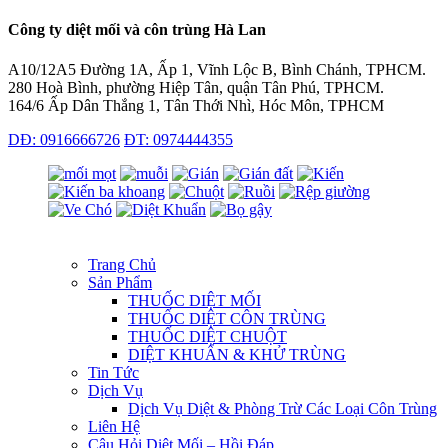
Công ty diệt mối và côn trùng Hà Lan
A10/12A5 Đường 1A, Ấp 1, Vĩnh Lộc B, Bình Chánh, TPHCM.
280 Hoà Bình, phường Hiệp Tân, quận Tân Phú, TPHCM.
164/6 Ấp Dân Thắng 1, Tân Thới Nhì, Hóc Môn, TPHCM
DĐ: 0916666726
ĐT: 0974444355
Trang Chủ
Sản Phẩm
THUỐC DIỆT MỐI
THUỐC DIỆT CÔN TRÙNG
THUỐC DIỆT CHUỘT
DIỆT KHUẨN & KHỬ TRÙNG
Tin Tức
Dịch Vụ
Dịch Vụ Diệt & Phòng Trừ Các Loại Côn Trùng
Liên Hệ
Câu Hỏi Diệt Mối – Hồi Đáp