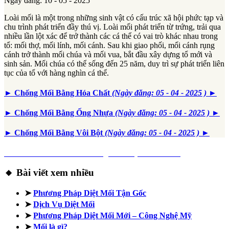
Ngày đăng: 10 - 05 - 2025
Loài mối là một trong những sinh vật có cấu trúc xã hội phức tạp và
chu trình phát triển đầy thú vị. Loài mối phát triển từ trứng, trải qua
nhiều lần lột xác để trở thành các cá thể có vai trò khác nhau trong
tổ: mối thợ, mối lính, mối cánh. Sau khi giao phối, mối cánh rụng
cánh trở thành mối chúa và mối vua, bắt đầu xây dựng tổ mới và
sinh sản. Mối chúa có thể sống đến 25 năm, duy trì sự phát triển liên
tục của tổ với hàng nghìn cá thể.
► Chống Mối Bằng Hóa Chất
(Ngày đăng: 05 - 04 - 2025 )
►
► Chống Mối Bằng Ống Nhựa
(Ngày đăng: 05 - 04 - 2025 )
►
► Chống Mối Bằng Vôi Bột
(Ngày đăng: 05 - 04 - 2025 )
►
► Thế Giới Loài Mối: Những Điều Bạn Chưa Biết
🔸 Bài viết xem nhiều
➤
Phương Pháp Diệt Mối Tận Gốc
➤
Dịch Vụ Diệt Mối
➤
Phương Pháp Diệt Mối Mới – Công Nghệ Mỹ
➤
Mối là gì?