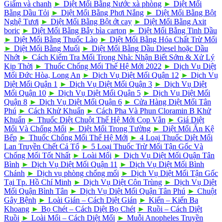
Giấm và chanh
►
Diệt Mối Bằng Nước xà phòng
►
Diệt Mối
Bằng Dầu Tỏi
►
Diệt Mối Bằng Phơi Nắng
►
Diệt Mối Bằng Bột
Nghệ Tươi
►
Diệt Mối Bằng Bột ớt cay
►
Diệt Mối Bằng Axit
boric
►
Diệt Mối Bằng Bẫy bìa carton
►
Diệt Mối Bằng Tinh Dầu
►
Diệt Mối Bằng Thuốc Lào
►
Diệt Mối Bằng Hóa Chất Trừ Mối
►
Diệt Mối Bằng Muối
►
Diệt Mối Bằng Dầu Diesel hoặc Dầu
Nhớt
►
Cách Kiểm Tra Mối Trong Nhà: Nhận Biết Sớm & Xử Lý
Kịp Thời
►
Thuốc Chống Mối Thế Hệ Mới 2022
►
Dịch Vụ Diệt
Mối Đức Hòa, Long An
►
Dịch Vụ Diệt Mối Quận 12
►
Dịch Vụ
Diệt Mối Quận 1
►
Dịch Vụ Diệt Mối Quận 3
►
Dịch Vụ Diệt
Mối Quận 10
►
Dịch Vụ Diệt Mối Quận 5
►
Dịch Vụ Diệt Mối
Quận 8
►
Dịch Vụ Diệt Mối Quận 6
►
Cửa Hàng Diệt Mối Tân
Phú
►
Cách Khử Khuẩn
►
Cách Pha Và Phun Cloramin B Khử
Khuẩn
►
Thuốc Diệt Chuột Thế Hệ Mới Cọp Vằn
►
Giá Diệt
Mối Và Chống Mối
►
Diệt Mối Trong Tường
►
Diệt Mối Ăn Kệ
Bếp
►
Thuốc Chống Mối Thế Hệ Mới
►
4 Loại Thuốc Diệt Mối
Lan Truyền Chết Cả Tổ
►
5 Loại Thuốc Trừ Mối Tận Gốc Và
Chống Mối Tốt Nhất
►
Loài Mối
►
Dịch Vụ Diệt Mối Quận Tân
Bình
►
Dịch Vụ Diệt Mối Quận 11
►
Dịch Vụ Diệt Mối Bình
Chánh
►
Dịch vụ phòng chống mối
►
Dịch Vụ Diệt Mối Tận Gốc
Tại Tp. Hồ Chí Minh
►
Dịch Vụ Diệt Côn Trùng
►
Dịch Vụ Diệt
Mối Quận Bình Tân
►
Dịch Vụ Diệt Mối Quận Tân Phú
►
Chuột
Gây Bệnh
►
Loài Gián – Cách Diệt Gián
►
Kiến – Kiến Ba
Khoang
►
Bọ Chét – Cách Diệt Bọ Chét
►
Ruồi – Cách Diệt
Ruồi
►
Loài Mối – Cách Diệt Mối
►
Muỗi Anopheles Truyền