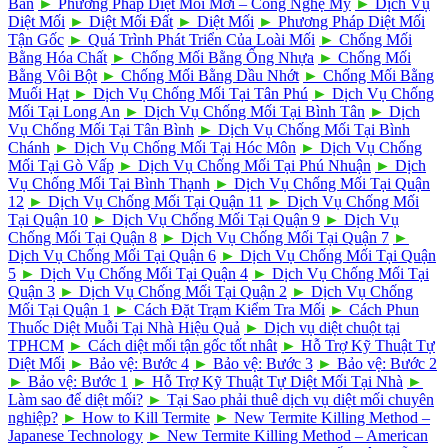
Bản
►
Phương Pháp Diệt Mối Mới – Công Nghệ Mỹ
►
Dịch Vụ
Diệt Mối
►
Diệt Mối Đất
►
Diệt Mối
►
Phương Pháp Diệt Mối
Tận Gốc
►
Quá Trình Phát Triển Của Loài Mối
►
Chống Mối
Bằng Hóa Chất
►
Chống Mối Bằng Ống Nhựa
►
Chống Mối
Bằng Vôi Bột
►
Chống Mối Bằng Dầu Nhớt
►
Chống Mối Bằng
Muối Hạt
►
Dịch Vụ Chống Mối Tại Tân Phú
►
Dịch Vụ Chống
Mối Tại Long An
►
Dịch Vụ Chống Mối Tại Bình Tân
►
Dịch
Vụ Chống Mối Tại Tân Bình
►
Dịch Vụ Chống Mối Tại Bình
Chánh
►
Dịch Vụ Chống Mối Tại Hóc Môn
►
Dịch Vụ Chống
Mối Tại Gò Vấp
►
Dịch Vụ Chống Mối Tại Phú Nhuận
►
Dịch
Vụ Chống Mối Tại Bình Thạnh
►
Dịch Vụ Chống Mối Tại Quận
12
►
Dịch Vụ Chống Mối Tại Quận 11
►
Dịch Vụ Chống Mối
Tại Quận 10
►
Dịch Vụ Chống Mối Tại Quận 9
►
Dịch Vụ
Chống Mối Tại Quận 8
►
Dịch Vụ Chống Mối Tại Quận 7
►
Dịch Vụ Chống Mối Tại Quận 6
►
Dịch Vụ Chống Mối Tại Quận
5
►
Dịch Vụ Chống Mối Tại Quận 4
►
Dịch Vụ Chống Mối Tại
Quận 3
►
Dịch Vụ Chống Mối Tại Quận 2
►
Dịch Vụ Chống
Mối Tại Quận 1
►
Cách Đặt Trạm Kiểm Tra Mối
►
Cách Phun
Thuốc Diệt Muỗi Tại Nhà Hiệu Quả
►
Dịch vụ diệt chuột tại
TPHCM
►
Cách diệt mối tận gốc tốt nhât
►
Hỗ Trợ Kỹ Thuật Tự
Diệt Mối
►
Bảo vệ: Bước 4
►
Bảo vệ: Bước 3
►
Bảo vệ: Bước 2
►
Bảo vệ: Bước 1
►
Hỗ Trợ Kỹ Thuật Tự Diệt Mối Tại Nhà
►
Làm sao để diệt mối?
►
Tại Sao phải thuê dịch vụ diệt mối chuyên
nghiệp?
►
How to Kill Termite
►
New Termite Killing Method –
Japanese Technology
►
New Termite Killing Method – American