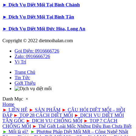
►
Dịch Vụ Diệt Mối Tại Bình Chánh
►
Dịch Vụ Diệt Mối Tại Bình Tân
►
Dịch Vụ Diệt Mối Đức Hòa, Long An
Copyright © 2022 dietmoihalan.com
Gọi Điện: 0916666726
Zalo: 0916666726
Vị Trí
Trang Chủ
Tin Tức
Giới Thiệu
Danh Mục
×
Home
►
LIÊN HỆ
►
SẢN PHẨM
►
CÂU HỎI DIỆT MỐI – HỒI
ĐÁP
►
TOP 28 CÁCH DIỆT MỐI
►
DỊCH VỤ DIỆT MỐI
TẬN GỐC
►
DỊCH VỤ CHỐNG MỐI
►
TOP 7 CÁCH
CHỐNG MỐI
►
Thế Giới Loài Mối: Những Điều Bạn Chưa Biết
►
Mối là gì?
►
Phương Pháp Diệt Mối Mới – Công Nghệ Nhật