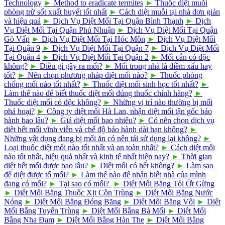
Technology
►
Method to eradicate termites
►
Thuốc diệt muỗi
phòng trừ sốt xuất huyết tốt nhất
►
Cách diệt muỗi tại nhà đơn giản
và hiệu quả
►
Dịch Vụ Diệt Mối Tại Quận Bình Thạnh
►
Dịch
Vụ Diệt Mối Tại Quận Phú Nhuận
►
Dịch Vụ Diệt Mối Tại Quận
Gò Vấp
►
Dịch Vụ Diệt Mối Tại Hóc Môn
►
Dịch Vụ Diệt Mối
Tại Quận 9
►
Dịch Vụ Diệt Mối Tại Quận 7
►
Dịch Vụ Diệt Mối
Tại Quận 4
►
Dịch Vụ Diệt Mối Tại Quận 2
►
Mối cắn có độc
không?
►
Điều gì gây ra mối?
►
Mối trong nhà là điềm xấu hay
tốt?
►
Nên chọn phương pháp diệt mối nào?
►
Thuốc phòng
chống mối nào tốt nhất?
►
Thuốc diệt mối sinh học tốt nhất?
►
Làm thế nào để biết thuốc diệt mối đúng thuốc chính hãng?
►
Thuốc diệt mối có độc không?
►
Những vị trí nào thường bị mối
phá hoại?
►
Công ty diệt mối Hà Lan, nhận diệt mối tận gốc bảo
hành bao lâu?
►
Giá diệt mối bao nhiêu?
►
Có nên chọn dịch vụ
diệt hết mối vĩnh viễn và chế độ bảo hành dài hạn không?
►
Những vật dụng đang bị mối ăn có nên tái sử dụng lại không?
►
Loại thuốc diệt mối nào tốt nhất và an toàn nhất?
►
Cách diệt mối
nào tốt nhất, hiệu quả nhất và kinh tế nhất hiện nay?
►
Thời gian
diệt hết mối được bao lâu?
►
Diệt mối có hết không?
►
Làm sao
để diệt được tổ mối?
►
Làm thế nào để nhận biết nhà của mình
đang có mối?
►
Tại sao có mối?
►
Diệt Mối Bằng Tỏi Ớt Gừng
►
Diệt Mối Bằng Thuốc Xịt Côn Trùng
►
Diệt Mối Bằng Nước
Nóng
►
Diệt Mối Bằng Đóng Băng
►
Diệt Mối Bằng Vôi
►
Diệt
Mối Bằng Tuyến Trùng
►
Diệt Mối Bằng Bả Mối
►
Diệt Mối
Bằng Nha Đam
►
Diệt Mối Bằng Hàn The
►
Diệt Mối Bằng