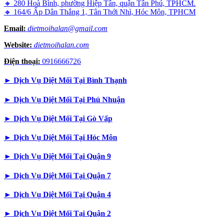
🔸 280 Hoà Bình, phường Hiệp Tân, quận Tân Phú, TPHCM.
🔸 164/6 Ấp Dân Thắng 1, Tân Thới Nhì, Hóc Môn, TPHCM
Email:
dietmoihalan@gmail.com
Website:
dietmoihalan.com
Điện thoại:
0916666726
►
Dịch Vụ Diệt Mối Tại Bình Thạnh
►
Dịch Vụ Diệt Mối Tại Phú Nhuận
►
Dịch Vụ Diệt Mối Tại Gò Vấp
►
Dịch Vụ Diệt Mối Tại Hóc Môn
►
Dịch Vụ Diệt Mối Tại Quận 9
►
Dịch Vụ Diệt Mối Tại Quận 7
►
Dịch Vụ Diệt Mối Tại Quận 4
►
Dịch Vụ Diệt Mối Tại Quận 2