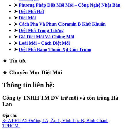
➤
Phương Pháp Diệt Mối Mới – Công Nghệ Nhật Bản
➤
Diệt Mối Đất
➤
Diệt Mối
➤
Cách Pha Và Phun Cloramin B Khử Khuẩn
➤
Diệt Mối Trong Tường
➤
Giá Diệt Mối Và Chống Mối
➤
Loài Mối – Cách Diệt Mối
➤
Diệt Mối Bằng Thuốc Xịt Côn Trùng
🔸 Tin tức
🔸 Chuyên Mục Diệt Mối
Thông tin liên hệ:
Công ty TNHH TM DV trừ mối và côn trùng Hà
Lan
Địa chỉ:
🔸 A10/12A5 Đường 1A, Ấp 1, Vĩnh Lộc B, Bình Chánh,
TPHCM.