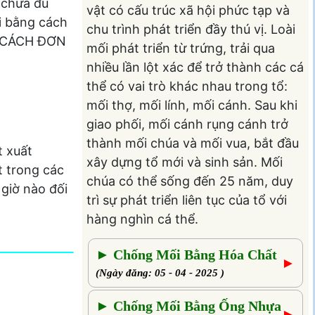
 chứa đủ
vật có cấu trúc xã hội phức tạp và
i bằng cách
chu trình phát triển đầy thú vị. Loài
5 CÁCH ĐƠN
mối phát triển từ trứng, trải qua
nhiều lần lột xác để trở thành các cá
thể có vai trò khác nhau trong tổ:
mối thợ, mối lính, mối cánh. Sau khi
giao phối, mối cánh rụng cánh trở
thành mối chúa và mối vua, bắt đầu
t xuất
xây dựng tổ mới và sinh sản. Mối
t trong các
chúa có thể sống đến 25 năm, duy
giờ nào đối
trì sự phát triển liên tục của tổ với
hàng nghìn cá thể.
► Chống Mối Bằng Hóa Chất
►
(Ngày đăng: 05 - 04 - 2025 )
► Chống Mối Bằng Ống Nhựa
►