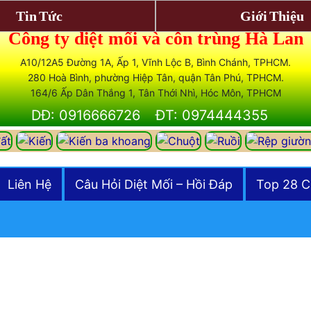
Tin Tức
Giới Thiệu
Công ty diệt mối và côn trùng Hà Lan
A10/12A5 Đường 1A, Ấp 1, Vĩnh Lộc B, Bình Chánh, TPHCM.
280 Hoà Bình, phường Hiệp Tân, quận Tân Phú, TPHCM.
164/6 Ấp Dân Thắng 1, Tân Thới Nhì, Hóc Môn, TPHCM
DĐ: 0916666726
ĐT: 0974444355
Liên Hệ
Câu Hỏi Diệt Mối – Hồi Đáp
Top 28 C