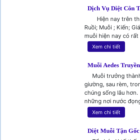
Dịch Vụ Diệt Côn 
Hiện nay trên thị t
Ruồi; Muỗi ; Kiến; Gi
muỗi hiện nay có rất
Xem chi tiết
Muỗi Aedes Truyền
Muỗi trưởng thành
giường, sau rèm, tro
chúng sống lâu hơn.
những nơi nước đọng
Xem chi tiết
Diệt Muỗi Tận Gốc