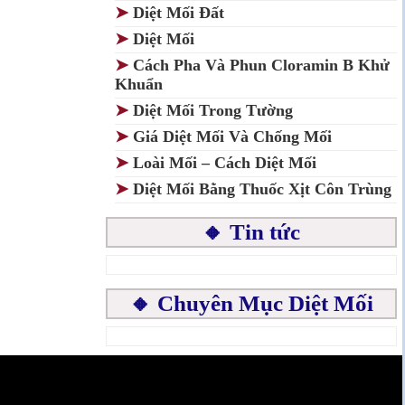
➤
Diệt Mối Đất
➤
Diệt Mối
➤
Cách Pha Và Phun Cloramin B Khử
Khuẩn
➤
Diệt Mối Trong Tường
➤
Giá Diệt Mối Và Chống Mối
➤
Loài Mối – Cách Diệt Mối
➤
Diệt Mối Bằng Thuốc Xịt Côn Trùng
🔸 Tin tức
🔸 Chuyên Mục Diệt Mối