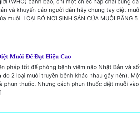
iới (WHO) cảnh báo, chỉ một chiếc nắp chai cũng đã
sản và khuyến cáo người dân hãy chung tay diệt muỗ
ản của muỗi. LOẠI BỎ NƠI SINH SẢN CỦA MUỖI BẰNG 
iệt Muỗi Để Đạt Hiệu Cao
iện pháp tốt để phòng bệnh viêm não Nhật Bản và số
 do 2 loại muỗi truyền bệnh khác nhau gây nên). Mộ
là phun thuốc. Nhưng cách phun thuốc diệt muỗi vào 
]