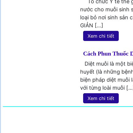
Tổ chức Y tế thế g
nước cho muỗi sinh 
loại bỏ nơi sinh s
GIẢN […]
Xem chi tiết
Cách Phun Thuốc D
Diệt muỗi là một b
huyết (là những bệnh
biện pháp diệt muỗi 
với từng loài muỗi […
Xem chi tiết