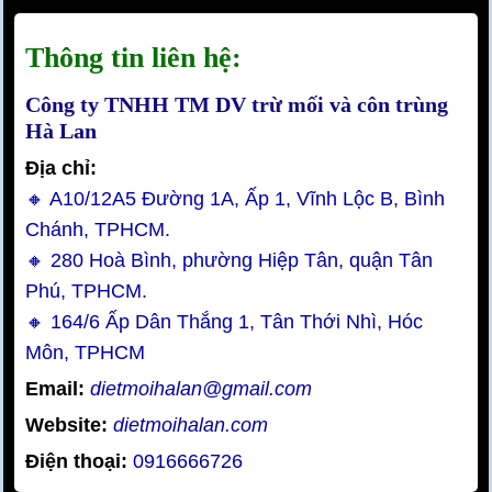
Thông tin liên hệ:
Công ty TNHH TM DV trừ mối và côn trùng
Hà Lan
Địa chỉ:
🔸 A10/12A5 Đường 1A, Ấp 1, Vĩnh Lộc B, Bình
Chánh, TPHCM.
🔸 280 Hoà Bình, phường Hiệp Tân, quận Tân
Phú, TPHCM.
🔸 164/6 Ấp Dân Thắng 1, Tân Thới Nhì, Hóc
Môn, TPHCM
Email:
dietmoihalan@gmail.com
Website:
dietmoihalan.com
Điện thoại:
0916666726