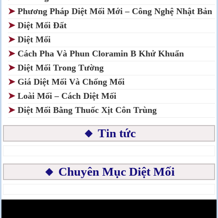
➤
Phương Pháp Diệt Mối Mới – Công Nghệ Nhật Bản
➤
Diệt Mối Đất
➤
Diệt Mối
➤
Cách Pha Và Phun Cloramin B Khử Khuẩn
➤
Diệt Mối Trong Tường
➤
Giá Diệt Mối Và Chống Mối
➤
Loài Mối – Cách Diệt Mối
➤
Diệt Mối Bằng Thuốc Xịt Côn Trùng
🔸 Tin tức
🔸 Chuyên Mục Diệt Mối