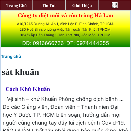
Trang Chủ
Tin Tức
Giới Thiệu
Công ty diệt mối và côn trùng Hà Lan
A10/12A5 Đường 1A, Ấp 1, Vĩnh Lộc B, Bình Chánh, TPHCM.
280 Hoà Bình, phường Hiệp Tân, quận Tân Phú, TPHCM.
164/6 Ấp Dân Thắng 1, Tân Thới Nhì, Hóc Môn, TPHCM
DĐ: 0916666726
ĐT: 0974444355
Trang chủ
sát khuẩn
Cách Khử Khuẩn
Vệ sinh – khử Khuẩn Phòng chống dịch bệnh …
Do các Giảng viên, Đoàn viên – Thanh niên Đại
học Y Dược TP. HCM biên soạn, hướng dẫn mọi
người cùng chung tay đẩy lùi dịch bệnh Covid-19.
BẢO QUẢN Chất tẩy phải được bảo quản ở nơi khô