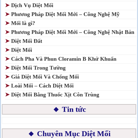
➤
Dịch Vụ Diệt Mối
➤
Phương Pháp Diệt Mối Mới – Công Nghệ Mỹ
➤
Mối là gì?
➤
Phương Pháp Diệt Mối Mới – Công Nghệ Nhật Bản
➤
Diệt Mối Đất
➤
Diệt Mối
➤
Cách Pha Và Phun Cloramin B Khử Khuẩn
➤
Diệt Mối Trong Tường
➤
Giá Diệt Mối Và Chống Mối
➤
Loài Mối – Cách Diệt Mối
➤
Diệt Mối Bằng Thuốc Xịt Côn Trùng
🔸 Tin tức
🔸 Chuyên Mục Diệt Mối