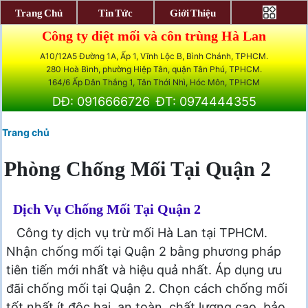
Trang Chủ
Tin Tức
Giới Thiệu
Công ty diệt mối và côn trùng Hà Lan
A10/12A5 Đường 1A, Ấp 1, Vĩnh Lộc B, Bình Chánh, TPHCM.
280 Hoà Bình, phường Hiệp Tân, quận Tân Phú, TPHCM.
164/6 Ấp Dân Thắng 1, Tân Thới Nhì, Hóc Môn, TPHCM
DĐ: 0916666726
ĐT: 0974444355
Trang chủ
Phòng Chống Mối Tại Quận 2
Dịch Vụ Chống Mối Tại Quận 2
Công ty dịch vụ trừ mối Hà Lan tại TPHCM.
Nhận chống mối tại Quận 2 bằng phương pháp
tiên tiến mới nhất và hiệu quả nhất. Áp dụng ưu
đãi chống mối tại Quận 2. Chọn cách chống mối
tốt nhất ít độc hại, an toàn, chất lượng cao, bảo