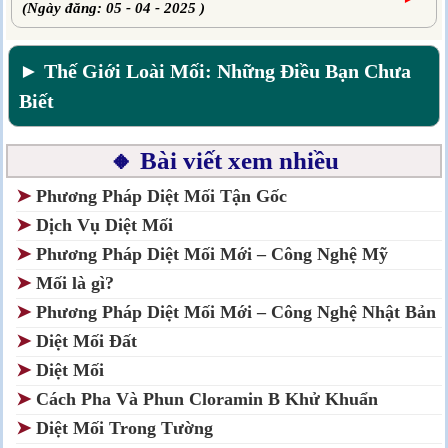
(Ngày đăng: 05 - 04 - 2025 )
► Thế Giới Loài Mối: Những Điều Bạn Chưa
Biết
🔸 Bài viết xem nhiều
➤
Phương Pháp Diệt Mối Tận Gốc
➤
Dịch Vụ Diệt Mối
➤
Phương Pháp Diệt Mối Mới – Công Nghệ Mỹ
➤
Mối là gì?
➤
Phương Pháp Diệt Mối Mới – Công Nghệ Nhật Bản
➤
Diệt Mối Đất
➤
Diệt Mối
➤
Cách Pha Và Phun Cloramin B Khử Khuẩn
➤
Diệt Mối Trong Tường