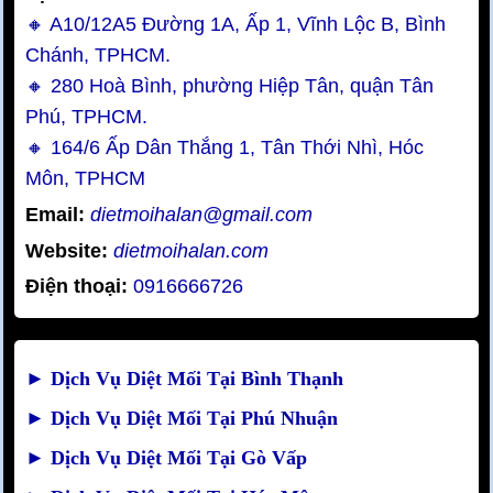
🔸 A10/12A5 Đường 1A, Ấp 1, Vĩnh Lộc B, Bình
Chánh, TPHCM.
🔸 280 Hoà Bình, phường Hiệp Tân, quận Tân
Phú, TPHCM.
🔸 164/6 Ấp Dân Thắng 1, Tân Thới Nhì, Hóc
Môn, TPHCM
Email:
dietmoihalan@gmail.com
Website:
dietmoihalan.com
Điện thoại:
0916666726
►
Dịch Vụ Diệt Mối Tại Bình Thạnh
►
Dịch Vụ Diệt Mối Tại Phú Nhuận
►
Dịch Vụ Diệt Mối Tại Gò Vấp