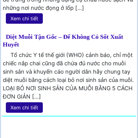
những nơi nước đọng ở lốp […]
Xem chi tiết
Diệt Muỗi Tận Gốc – Để Không Có Sốt Xuất
Huyết
Tổ chức Y tế thế giới (WHO) cảnh báo, chỉ một
chiếc nắp chai cũng đã chứa đủ nước cho muỗi
sinh sản và khuyến cáo người dân hãy chung tay
diệt muỗi bằng cách loại bỏ nơi sinh sản của muỗi.
LOẠI BỎ NƠI SINH SẢN CỦA MUỖI BẰNG 5 CÁCH
ĐƠN GIẢN […]
Xem chi tiết