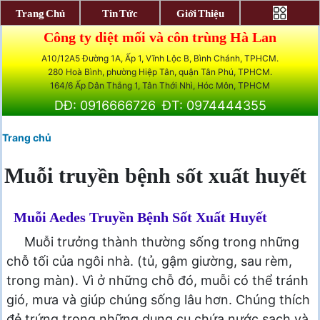
Trang Chủ
Tin Tức
Giới Thiệu
Công ty diệt mối và côn trùng Hà Lan
A10/12A5 Đường 1A, Ấp 1, Vĩnh Lộc B, Bình Chánh, TPHCM.
280 Hoà Bình, phường Hiệp Tân, quận Tân Phú, TPHCM.
164/6 Ấp Dân Thắng 1, Tân Thới Nhì, Hóc Môn, TPHCM
DĐ: 0916666726
ĐT: 0974444355
Trang chủ
Muỗi truyền bệnh sốt xuất huyết
Muỗi Aedes Truyền Bệnh Sốt Xuất Huyết
Muỗi trưởng thành thường sống trong những
chỗ tối của ngôi nhà. (tủ, gậm giường, sau rèm,
trong màn). Vì ở những chỗ đó, muỗi có thể tránh
gió, mưa và giúp chúng sống lâu hơn. Chúng thích
đẻ trứng trong những dụng cụ chứa nước sạch và