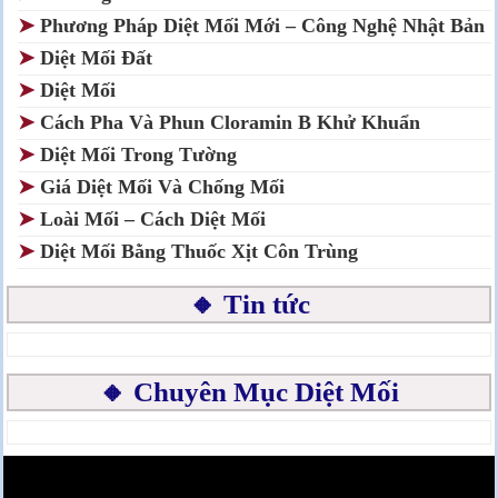
➤
Phương Pháp Diệt Mối Mới – Công Nghệ Nhật Bản
➤
Diệt Mối Đất
➤
Diệt Mối
➤
Cách Pha Và Phun Cloramin B Khử Khuẩn
➤
Diệt Mối Trong Tường
➤
Giá Diệt Mối Và Chống Mối
➤
Loài Mối – Cách Diệt Mối
➤
Diệt Mối Bằng Thuốc Xịt Côn Trùng
🔸 Tin tức
🔸 Chuyên Mục Diệt Mối