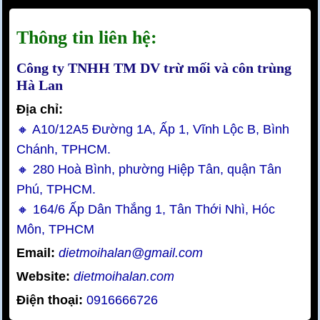
Thông tin liên hệ:
Công ty TNHH TM DV trừ mối và côn trùng
Hà Lan
Địa chỉ:
🔸 A10/12A5 Đường 1A, Ấp 1, Vĩnh Lộc B, Bình
Chánh, TPHCM.
🔸 280 Hoà Bình, phường Hiệp Tân, quận Tân
Phú, TPHCM.
🔸 164/6 Ấp Dân Thắng 1, Tân Thới Nhì, Hóc
Môn, TPHCM
Email:
dietmoihalan@gmail.com
Website:
dietmoihalan.com
Điện thoại:
0916666726