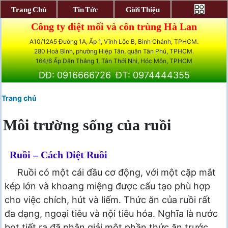
Trang Chủ
Tin Tức
Giới Thiệu
Công ty diệt mối và côn trùng Hà Lan
A10/12A5 Đường 1A, Ấp 1, Vĩnh Lộc B, Bình Chánh, TPHCM.
280 Hoà Bình, phường Hiệp Tân, quận Tân Phú, TPHCM.
164/6 Ấp Dân Thắng 1, Tân Thới Nhì, Hóc Môn, TPHCM
DĐ: 0916666726
ĐT: 0974444355
Trang chủ
Môi trường sống của ruồi
Ruồi – Cách Diệt Ruồi
Ruồi có một cái đầu cơ động, với một cặp mắt
kép lớn và khoang miệng được cấu tạo phù hợp
cho việc chích, hút và liếm. Thức ăn của ruồi rất
đa dạng, ngoại tiêu và nội tiêu hóa. Nghĩa là nước
bọt tiết ra đã phân giải một phần thức ăn trước