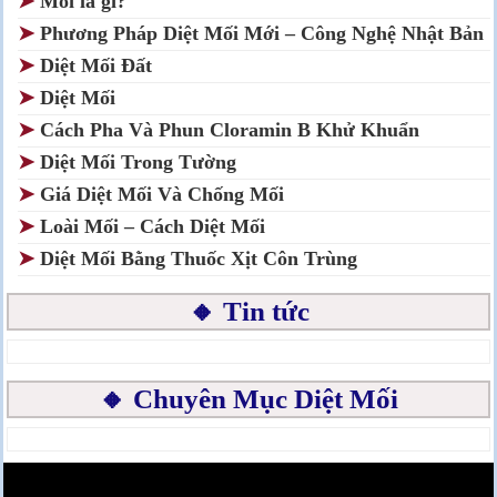
➤
Mối là gì?
➤
Phương Pháp Diệt Mối Mới – Công Nghệ Nhật Bản
➤
Diệt Mối Đất
➤
Diệt Mối
➤
Cách Pha Và Phun Cloramin B Khử Khuẩn
➤
Diệt Mối Trong Tường
➤
Giá Diệt Mối Và Chống Mối
➤
Loài Mối – Cách Diệt Mối
➤
Diệt Mối Bằng Thuốc Xịt Côn Trùng
🔸 Tin tức
🔸 Chuyên Mục Diệt Mối