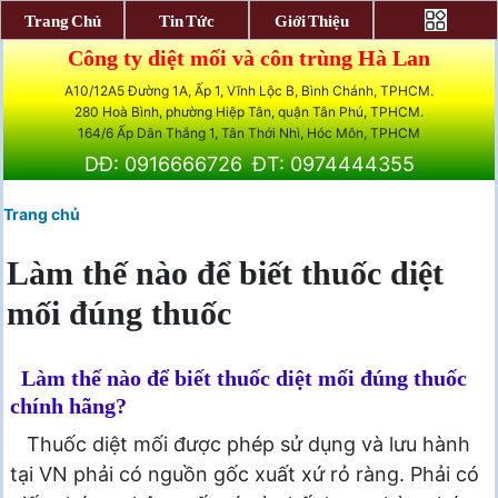
Trang Chủ
Tin Tức
Giới Thiệu
Công ty diệt mối và côn trùng Hà Lan
A10/12A5 Đường 1A, Ấp 1, Vĩnh Lộc B, Bình Chánh, TPHCM.
280 Hoà Bình, phường Hiệp Tân, quận Tân Phú, TPHCM.
164/6 Ấp Dân Thắng 1, Tân Thới Nhì, Hóc Môn, TPHCM
DĐ: 0916666726
ĐT: 0974444355
Trang chủ
Làm thế nào để biết thuốc diệt
mối đúng thuốc
Làm thế nào để biết thuốc diệt mối đúng thuốc
chính hãng?
Thuốc diệt mối được phép sử dụng và lưu hành
tại VN phải có nguồn gốc xuất xứ rỏ ràng. Phải có