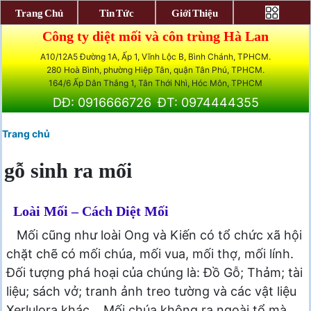
Trang Chủ
Tin Tức
Giới Thiệu
Công ty diệt mối và côn trùng Hà Lan
A10/12A5 Đường 1A, Ấp 1, Vĩnh Lộc B, Bình Chánh, TPHCM.
280 Hoà Bình, phường Hiệp Tân, quận Tân Phú, TPHCM.
164/6 Ấp Dân Thắng 1, Tân Thới Nhì, Hóc Môn, TPHCM
DĐ: 0916666726
ĐT: 0974444355
Trang chủ
gỗ sinh ra mối
Loài Mối – Cách Diệt Mối
Mối cũng như loài Ong và Kiến có tổ chức xã hội
chặt chẽ có mối chúa, mối vua, mối thợ, mối lính.
Đối tượng phá hoại của chúng là: Đồ Gỗ; Thảm; tài
liệu; sách vở; tranh ảnh treo tường và các vật liệu
Xerlulora khác… Mối chúa không ra ngoài tổ mà