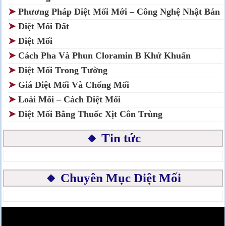
➤
Phương Pháp Diệt Mối Mới – Công Nghệ Nhật Bản
➤
Diệt Mối Đất
➤
Diệt Mối
➤
Cách Pha Và Phun Cloramin B Khử Khuẩn
➤
Diệt Mối Trong Tường
➤
Giá Diệt Mối Và Chống Mối
➤
Loài Mối – Cách Diệt Mối
➤
Diệt Mối Bằng Thuốc Xịt Côn Trùng
🔸 Tin tức
🔸 Chuyên Mục Diệt Mối