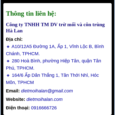
Thông tin liên hệ:
Công ty TNHH TM DV trừ mối và côn trùng
Hà Lan
Địa chỉ:
🔸 A10/12A5 Đường 1A, Ấp 1, Vĩnh Lộc B, Bình
Chánh, TPHCM.
🔸 280 Hoà Bình, phường Hiệp Tân, quận Tân
Phú, TPHCM.
🔸 164/6 Ấp Dân Thắng 1, Tân Thới Nhì, Hóc
Môn, TPHCM
Email:
dietmoihalan@gmail.com
Website:
dietmoihalan.com
Điện thoại:
0916666726