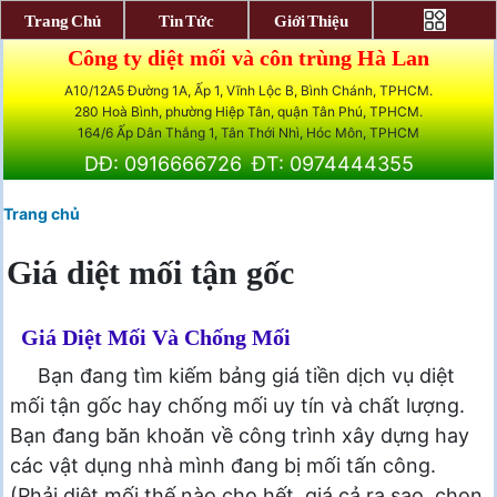
Trang Chủ
Tin Tức
Giới Thiệu
Công ty diệt mối và côn trùng Hà Lan
A10/12A5 Đường 1A, Ấp 1, Vĩnh Lộc B, Bình Chánh, TPHCM.
280 Hoà Bình, phường Hiệp Tân, quận Tân Phú, TPHCM.
164/6 Ấp Dân Thắng 1, Tân Thới Nhì, Hóc Môn, TPHCM
DĐ: 0916666726
ĐT: 0974444355
Trang chủ
Giá diệt mối tận gốc
Giá Diệt Mối Và Chống Mối
Bạn đang tìm kiếm bảng giá tiền dịch vụ diệt
mối tận gốc hay chống mối uy tín và chất lượng.
Bạn đang băn khoăn về công trình xây dựng hay
các vật dụng nhà mình đang bị mối tấn công.
(Phải diệt mối thế nào cho hết, giá cả ra sao, chọn