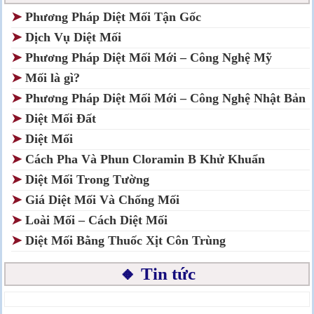
➤
Phương Pháp Diệt Mối Tận Gốc
➤
Dịch Vụ Diệt Mối
➤
Phương Pháp Diệt Mối Mới – Công Nghệ Mỹ
➤
Mối là gì?
➤
Phương Pháp Diệt Mối Mới – Công Nghệ Nhật Bản
➤
Diệt Mối Đất
➤
Diệt Mối
➤
Cách Pha Và Phun Cloramin B Khử Khuẩn
➤
Diệt Mối Trong Tường
➤
Giá Diệt Mối Và Chống Mối
➤
Loài Mối – Cách Diệt Mối
➤
Diệt Mối Bằng Thuốc Xịt Côn Trùng
🔸 Tin tức