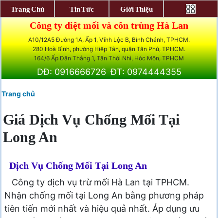
Trang Chủ
Tin Tức
Giới Thiệu
Công ty diệt mối và côn trùng Hà Lan
A10/12A5 Đường 1A, Ấp 1, Vĩnh Lộc B, Bình Chánh, TPHCM.
280 Hoà Bình, phường Hiệp Tân, quận Tân Phú, TPHCM.
164/6 Ấp Dân Thắng 1, Tân Thới Nhì, Hóc Môn, TPHCM
DĐ: 0916666726
ĐT: 0974444355
Trang chủ
Giá Dịch Vụ Chống Mối Tại
Long An
Dịch Vụ Chống Mối Tại Long An
Công ty dịch vụ trừ mối Hà Lan tại TPHCM.
Nhận chống mối tại Long An bằng phương pháp
tiên tiến mới nhất và hiệu quả nhất. Áp dụng ưu