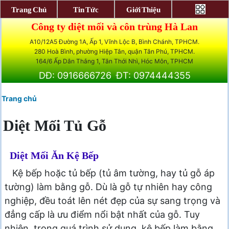
Trang Chủ
Tin Tức
Giới Thiệu
Công ty diệt mối và côn trùng Hà Lan
A10/12A5 Đường 1A, Ấp 1, Vĩnh Lộc B, Bình Chánh, TPHCM.
280 Hoà Bình, phường Hiệp Tân, quận Tân Phú, TPHCM.
164/6 Ấp Dân Thắng 1, Tân Thới Nhì, Hóc Môn, TPHCM
DĐ: 0916666726
ĐT: 0974444355
Trang chủ
Diệt Mối Tủ Gỗ
Diệt Mối Ăn Kệ Bếp
Kệ bếp hoặc tủ bếp (tủ âm tường, hay tủ gỗ áp
tường) làm bằng gỗ. Dù là gỗ tự nhiên hay công
nghiệp, đều toát lên nét đẹp của sự sang trọng và
đẳng cấp là ưu điểm nổi bật nhất của gỗ. Tuy
nhiên, trong quá trình sử dụng, kệ bếp làm bằng