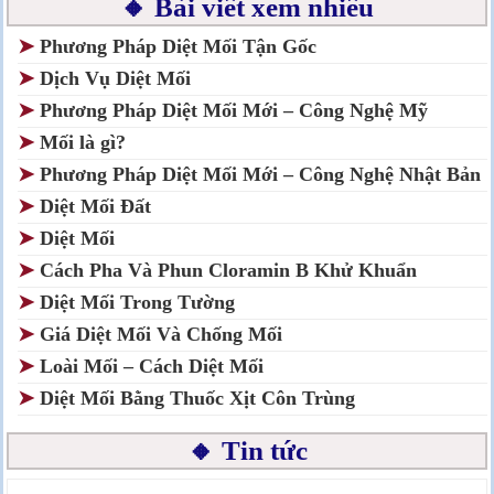
🔸 Bài viết xem nhiều
➤
Phương Pháp Diệt Mối Tận Gốc
➤
Dịch Vụ Diệt Mối
➤
Phương Pháp Diệt Mối Mới – Công Nghệ Mỹ
➤
Mối là gì?
➤
Phương Pháp Diệt Mối Mới – Công Nghệ Nhật Bản
➤
Diệt Mối Đất
➤
Diệt Mối
➤
Cách Pha Và Phun Cloramin B Khử Khuẩn
➤
Diệt Mối Trong Tường
➤
Giá Diệt Mối Và Chống Mối
➤
Loài Mối – Cách Diệt Mối
➤
Diệt Mối Bằng Thuốc Xịt Côn Trùng
🔸 Tin tức