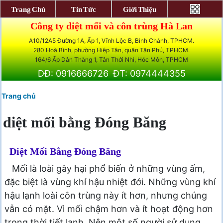
Trang Chủ
Tin Tức
Giới Thiệu
Công ty diệt mối và côn trùng Hà Lan
A10/12A5 Đường 1A, Ấp 1, Vĩnh Lộc B, Bình Chánh, TPHCM.
280 Hoà Bình, phường Hiệp Tân, quận Tân Phú, TPHCM.
164/6 Ấp Dân Thắng 1, Tân Thới Nhì, Hóc Môn, TPHCM
DĐ: 0916666726
ĐT: 0974444355
Trang chủ
diệt mối bằng Đóng Băng
Diệt Mối Bằng Đóng Băng
Mối là loài gây hại phổ biến ở những vùng ấm,
đặc biệt là vùng khí hậu nhiệt đới. Những vùng khí
hậu lạnh loài côn trùng này ít hơn, nhưng chúng
vẫn có mặt. Vì mối chậm hơn và ít hoạt động hơn
trong thời tiết lạnh. Nên một số người sử dụng