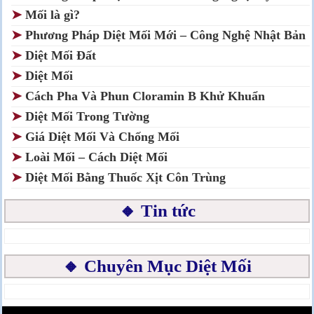
➤
Mối là gì?
➤
Phương Pháp Diệt Mối Mới – Công Nghệ Nhật Bản
➤
Diệt Mối Đất
➤
Diệt Mối
➤
Cách Pha Và Phun Cloramin B Khử Khuẩn
➤
Diệt Mối Trong Tường
➤
Giá Diệt Mối Và Chống Mối
➤
Loài Mối – Cách Diệt Mối
➤
Diệt Mối Bằng Thuốc Xịt Côn Trùng
🔸 Tin tức
🔸 Chuyên Mục Diệt Mối