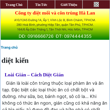
Trang Chủ
Tin Tức
Giới Thiệu
Công ty diệt mối và côn trùng Hà Lan
A10/12A5 Đường 1A, Ấp 1, Vĩnh Lộc B, Bình Chánh, TPHCM.
280 Hoà Bình, phường Hiệp Tân, quận Tân Phú, TPHCM.
164/6 Ấp Dân Thắng 1, Tân Thới Nhì, Hóc Môn, TPHCM
DĐ: 0916666726
ĐT: 0974444355
Trang chủ
diệt kiến
Loài Gián – Cách Diệt Gián
Gián là loài côn trùng thuộc loại phàm ăn và ăn
tạp. Đặc biệt các loại thức ăn có chất bột và
đường. như sữa, bơ, bánh ngọt, sô cô la… Khi
không có thức ăn ngon, gián cũng có khả năng ăn
cả bìa giấy, tủ đựng đồ đạc và trần nhà có chất