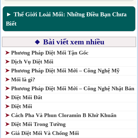
► Thế Giới Loài Mối: Những Điều Bạn Chưa
Biết
🔸 Bài viết xem nhiều
➤
Phương Pháp Diệt Mối Tận Gốc
➤
Dịch Vụ Diệt Mối
➤
Phương Pháp Diệt Mối Mới – Công Nghệ Mỹ
➤
Mối là gì?
➤
Phương Pháp Diệt Mối Mới – Công Nghệ Nhật Bản
➤
Diệt Mối Đất
➤
Diệt Mối
➤
Cách Pha Và Phun Cloramin B Khử Khuẩn
➤
Diệt Mối Trong Tường
➤
Giá Diệt Mối Và Chống Mối