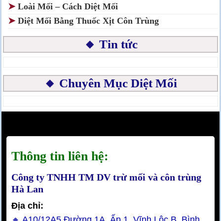
➤
Loài Mối – Cách Diệt Mối
➤
Diệt Mối Bằng Thuốc Xịt Côn Trùng
🔸 Tin tức
🔸 Chuyên Mục Diệt Mối
Thông tin liên hệ:
Công ty TNHH TM DV trừ mối và côn trùng
Hà Lan
Địa chỉ:
🔸 A10/12A5 Đường 1A, Ấp 1, Vĩnh Lộc B, Bình