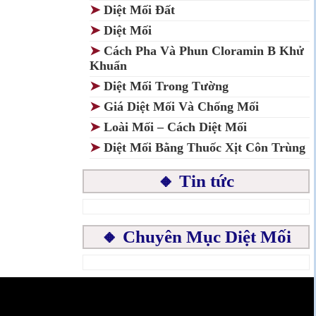
➤
Diệt Mối Đất
➤
Diệt Mối
➤
Cách Pha Và Phun Cloramin B Khử
Khuẩn
➤
Diệt Mối Trong Tường
➤
Giá Diệt Mối Và Chống Mối
➤
Loài Mối – Cách Diệt Mối
➤
Diệt Mối Bằng Thuốc Xịt Côn Trùng
🔸 Tin tức
🔸 Chuyên Mục Diệt Mối