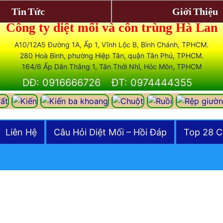
Tin Tức
Giới Thiệu
Công ty diệt mối và côn trùng Hà Lan
A10/12A5 Đường 1A, Ấp 1, Vĩnh Lộc B, Bình Chánh, TPHCM.
280 Hoà Bình, phường Hiệp Tân, quận Tân Phú, TPHCM.
164/6 Ấp Dân Thắng 1, Tân Thới Nhì, Hóc Môn, TPHCM
DĐ: 0916666726
ĐT: 0974444355
Liên Hệ
Câu Hỏi Diệt Mối – Hồi Đáp
Top 28 C