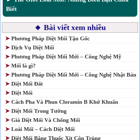
Biết
🔸 Bài viết xem nhiều
➤
Phương Pháp Diệt Mối Tận Gốc
➤
Dịch Vụ Diệt Mối
➤
Phương Pháp Diệt Mối Mới – Công Nghệ Mỹ
➤
Mối là gì?
➤
Phương Pháp Diệt Mối Mới – Công Nghệ Nhật Bản
➤
Diệt Mối Đất
➤
Diệt Mối
➤
Cách Pha Và Phun Cloramin B Khử Khuẩn
➤
Diệt Mối Trong Tường
➤
Giá Diệt Mối Và Chống Mối
➤
Loài Mối – Cách Diệt Mối
➤
Diệt Mối Bằng Thuốc Xịt Côn Trùng