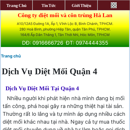
Trang Chủ
Tin Tức
Giới Thiệu
Công ty diệt mối và côn trùng Hà Lan
A10/12A5 Đường 1A, Ấp 1, Vĩnh Lộc B, Bình Chánh, TPHCM.
280 Hoà Bình, phường Hiệp Tân, quận Tân Phú, TPHCM.
164/6 Ấp Dân Thắng 1, Tân Thới Nhì, Hóc Môn, TPHCM
DĐ: 0916666726
ĐT: 0974444355
Trang chủ
Dịch Vụ Diệt Mối Quận 4
Dịch Vụ Diệt Mối Tại Quận 4
Nhiều người khi phát hiện nhà mình đang bị mối
tấn công, phá hoại gây ra những thiệt hại tài sản.
Thường rất lo lắng và tự mình áp dụng nhiều cách
diệt mối khác nhau tại nhà. Ngay cả tự mua thuốc
diệt mối chuyên dụng về nhà tự làm hoặc gọi dịch