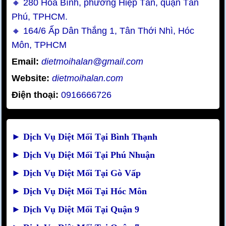
🔸 280 Hoà Bình, phường Hiệp Tân, quận Tân
Phú, TPHCM.
🔸 164/6 Ấp Dân Thắng 1, Tân Thới Nhì, Hóc
Môn, TPHCM
Email:
dietmoihalan@gmail.com
Website:
dietmoihalan.com
Điện thoại:
0916666726
►
Dịch Vụ Diệt Mối Tại Bình Thạnh
►
Dịch Vụ Diệt Mối Tại Phú Nhuận
►
Dịch Vụ Diệt Mối Tại Gò Vấp
►
Dịch Vụ Diệt Mối Tại Hóc Môn
►
Dịch Vụ Diệt Mối Tại Quận 9