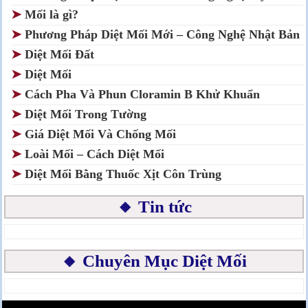
➤
Mối là gì?
➤
Phương Pháp Diệt Mối Mới – Công Nghệ Nhật Bản
➤
Diệt Mối Đất
➤
Diệt Mối
➤
Cách Pha Và Phun Cloramin B Khử Khuẩn
➤
Diệt Mối Trong Tường
➤
Giá Diệt Mối Và Chống Mối
➤
Loài Mối – Cách Diệt Mối
➤
Diệt Mối Bằng Thuốc Xịt Côn Trùng
🔸 Tin tức
🔸 Chuyên Mục Diệt Mối