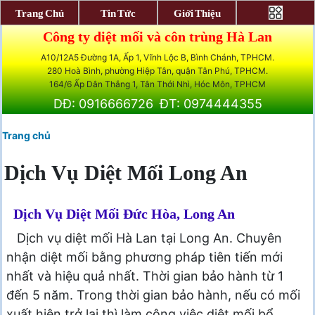
Trang Chủ
Tin Tức
Giới Thiệu
Công ty diệt mối và côn trùng Hà Lan
A10/12A5 Đường 1A, Ấp 1, Vĩnh Lộc B, Bình Chánh, TPHCM.
280 Hoà Bình, phường Hiệp Tân, quận Tân Phú, TPHCM.
164/6 Ấp Dân Thắng 1, Tân Thới Nhì, Hóc Môn, TPHCM
DĐ: 0916666726
ĐT: 0974444355
Trang chủ
Dịch Vụ Diệt Mối Long An
Dịch Vụ Diệt Mối Đức Hòa, Long An
Dịch vụ diệt mối Hà Lan tại Long An. Chuyên
nhận diệt mối bằng phương pháp tiên tiến mới
nhất và hiệu quả nhất. Thời gian bảo hành từ 1
đến 5 năm. Trong thời gian bảo hành, nếu có mối
xuất hiện trở lại thì làm công việc diệt mối bổ