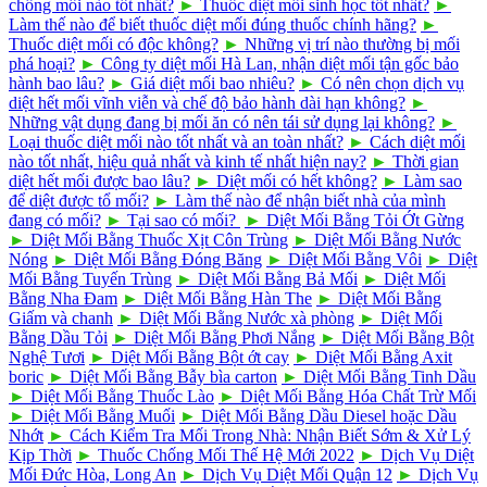
chống mối nào tốt nhất?
►
Thuốc diệt mối sinh học tốt nhất?
►
Làm thế nào để biết thuốc diệt mối đúng thuốc chính hãng?
►
Thuốc diệt mối có độc không?
►
Những vị trí nào thường bị mối
phá hoại?
►
Công ty diệt mối Hà Lan, nhận diệt mối tận gốc bảo
hành bao lâu?
►
Giá diệt mối bao nhiêu?
►
Có nên chọn dịch vụ
diệt hết mối vĩnh viễn và chế độ bảo hành dài hạn không?
►
Những vật dụng đang bị mối ăn có nên tái sử dụng lại không?
►
Loại thuốc diệt mối nào tốt nhất và an toàn nhất?
►
Cách diệt mối
nào tốt nhất, hiệu quả nhất và kinh tế nhất hiện nay?
►
Thời gian
diệt hết mối được bao lâu?
►
Diệt mối có hết không?
►
Làm sao
để diệt được tổ mối?
►
Làm thế nào để nhận biết nhà của mình
đang có mối?
►
Tại sao có mối?
►
Diệt Mối Bằng Tỏi Ớt Gừng
►
Diệt Mối Bằng Thuốc Xịt Côn Trùng
►
Diệt Mối Bằng Nước
Nóng
►
Diệt Mối Bằng Đóng Băng
►
Diệt Mối Bằng Vôi
►
Diệt
Mối Bằng Tuyến Trùng
►
Diệt Mối Bằng Bả Mối
►
Diệt Mối
Bằng Nha Đam
►
Diệt Mối Bằng Hàn The
►
Diệt Mối Bằng
Giấm và chanh
►
Diệt Mối Bằng Nước xà phòng
►
Diệt Mối
Bằng Dầu Tỏi
►
Diệt Mối Bằng Phơi Nắng
►
Diệt Mối Bằng Bột
Nghệ Tươi
►
Diệt Mối Bằng Bột ớt cay
►
Diệt Mối Bằng Axit
boric
►
Diệt Mối Bằng Bẫy bìa carton
►
Diệt Mối Bằng Tinh Dầu
►
Diệt Mối Bằng Thuốc Lào
►
Diệt Mối Bằng Hóa Chất Trừ Mối
►
Diệt Mối Bằng Muối
►
Diệt Mối Bằng Dầu Diesel hoặc Dầu
Nhớt
►
Cách Kiểm Tra Mối Trong Nhà: Nhận Biết Sớm & Xử Lý
Kịp Thời
►
Thuốc Chống Mối Thế Hệ Mới 2022
►
Dịch Vụ Diệt
Mối Đức Hòa, Long An
►
Dịch Vụ Diệt Mối Quận 12
►
Dịch Vụ