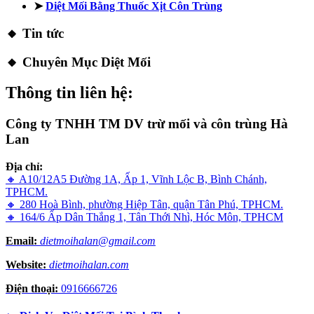
➤
Diệt Mối Bằng Thuốc Xịt Côn Trùng
🔸 Tin tức
🔸 Chuyên Mục Diệt Mối
Thông tin liên hệ:
Công ty TNHH TM DV trừ mối và côn trùng Hà
Lan
Địa chỉ:
🔸 A10/12A5 Đường 1A, Ấp 1, Vĩnh Lộc B, Bình Chánh,
TPHCM.
🔸 280 Hoà Bình, phường Hiệp Tân, quận Tân Phú, TPHCM.
🔸 164/6 Ấp Dân Thắng 1, Tân Thới Nhì, Hóc Môn, TPHCM
Email:
dietmoihalan@gmail.com
Website:
dietmoihalan.com
Điện thoại:
0916666726