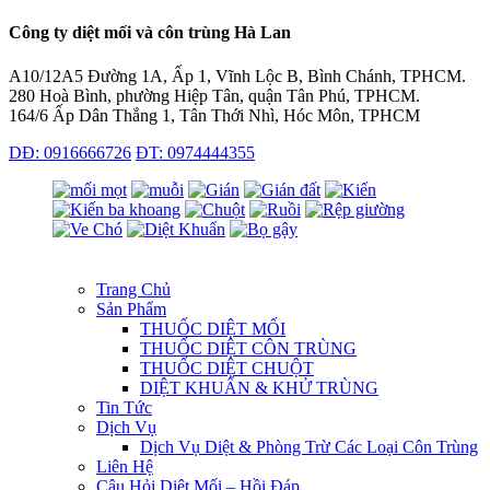
Công ty diệt mối và côn trùng Hà Lan
A10/12A5 Đường 1A, Ấp 1, Vĩnh Lộc B, Bình Chánh, TPHCM.
280 Hoà Bình, phường Hiệp Tân, quận Tân Phú, TPHCM.
164/6 Ấp Dân Thắng 1, Tân Thới Nhì, Hóc Môn, TPHCM
DĐ: 0916666726
ĐT: 0974444355
Trang Chủ
Sản Phẩm
THUỐC DIỆT MỐI
THUỐC DIỆT CÔN TRÙNG
THUỐC DIỆT CHUỘT
DIỆT KHUẨN & KHỬ TRÙNG
Tin Tức
Dịch Vụ
Dịch Vụ Diệt & Phòng Trừ Các Loại Côn Trùng
Liên Hệ
Câu Hỏi Diệt Mối – Hồi Đáp