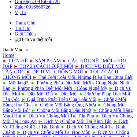
Gọi Điện: 0916666726
Zalo: 0916666726
Vị Trí
Trang Chủ
Tin Tức
Giới Thiệu
Danh Mục
×
Home
►
LIÊN HỆ
►
SẢN PHẨM
►
CÂU HỎI DIỆT MỐI – HỒI
ĐÁP
►
TOP 28 CÁCH DIỆT MỐI
►
DỊCH VỤ DIỆT MỐI
TẬN GỐC
►
DỊCH VỤ CHỐNG MỐI
►
TOP 7 CÁCH
CHỐNG MỐI
►
Thế Giới Loài Mối: Những Điều Bạn Chưa Biết
►
Mối là gì?
►
Phương Pháp Diệt Mối Mới – Công Nghệ Nhật
Bản
►
Phương Pháp Diệt Mối Mới – Công Nghệ Mỹ
►
Dịch Vụ
Diệt Mối
►
Diệt Mối Đất
►
Diệt Mối
►
Phương Pháp Diệt Mối
Tận Gốc
►
Quá Trình Phát Triển Của Loài Mối
►
Chống Mối
Bằng Hóa Chất
►
Chống Mối Bằng Ống Nhựa
►
Chống Mối
Bằng Vôi Bột
►
Chống Mối Bằng Dầu Nhớt
►
Chống Mối Bằng
Muối Hạt
►
Dịch Vụ Chống Mối Tại Tân Phú
►
Dịch Vụ Chống
Mối Tại Long An
►
Dịch Vụ Chống Mối Tại Bình Tân
►
Dịch
Vụ Chống Mối Tại Tân Bình
►
Dịch Vụ Chống Mối Tại Bình
Chánh
►
Dịch Vụ Chống Mối Tại Hóc Môn
►
Dịch Vụ Chống