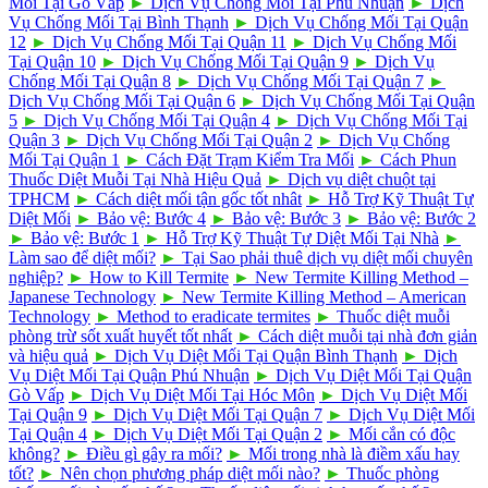
Mối Tại Gò Vấp
►
Dịch Vụ Chống Mối Tại Phú Nhuận
►
Dịch
Vụ Chống Mối Tại Bình Thạnh
►
Dịch Vụ Chống Mối Tại Quận
12
►
Dịch Vụ Chống Mối Tại Quận 11
►
Dịch Vụ Chống Mối
Tại Quận 10
►
Dịch Vụ Chống Mối Tại Quận 9
►
Dịch Vụ
Chống Mối Tại Quận 8
►
Dịch Vụ Chống Mối Tại Quận 7
►
Dịch Vụ Chống Mối Tại Quận 6
►
Dịch Vụ Chống Mối Tại Quận
5
►
Dịch Vụ Chống Mối Tại Quận 4
►
Dịch Vụ Chống Mối Tại
Quận 3
►
Dịch Vụ Chống Mối Tại Quận 2
►
Dịch Vụ Chống
Mối Tại Quận 1
►
Cách Đặt Trạm Kiểm Tra Mối
►
Cách Phun
Thuốc Diệt Muỗi Tại Nhà Hiệu Quả
►
Dịch vụ diệt chuột tại
TPHCM
►
Cách diệt mối tận gốc tốt nhât
►
Hỗ Trợ Kỹ Thuật Tự
Diệt Mối
►
Bảo vệ: Bước 4
►
Bảo vệ: Bước 3
►
Bảo vệ: Bước 2
►
Bảo vệ: Bước 1
►
Hỗ Trợ Kỹ Thuật Tự Diệt Mối Tại Nhà
►
Làm sao để diệt mối?
►
Tại Sao phải thuê dịch vụ diệt mối chuyên
nghiệp?
►
How to Kill Termite
►
New Termite Killing Method –
Japanese Technology
►
New Termite Killing Method – American
Technology
►
Method to eradicate termites
►
Thuốc diệt muỗi
phòng trừ sốt xuất huyết tốt nhất
►
Cách diệt muỗi tại nhà đơn giản
và hiệu quả
►
Dịch Vụ Diệt Mối Tại Quận Bình Thạnh
►
Dịch
Vụ Diệt Mối Tại Quận Phú Nhuận
►
Dịch Vụ Diệt Mối Tại Quận
Gò Vấp
►
Dịch Vụ Diệt Mối Tại Hóc Môn
►
Dịch Vụ Diệt Mối
Tại Quận 9
►
Dịch Vụ Diệt Mối Tại Quận 7
►
Dịch Vụ Diệt Mối
Tại Quận 4
►
Dịch Vụ Diệt Mối Tại Quận 2
►
Mối cắn có độc
không?
►
Điều gì gây ra mối?
►
Mối trong nhà là điềm xấu hay
tốt?
►
Nên chọn phương pháp diệt mối nào?
►
Thuốc phòng