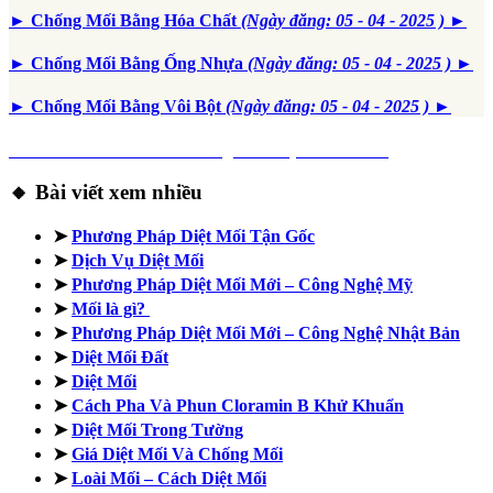
► Chống Mối Bằng Hóa Chất
(Ngày đăng: 05 - 04 - 2025 )
►
► Chống Mối Bằng Ống Nhựa
(Ngày đăng: 05 - 04 - 2025 )
►
► Chống Mối Bằng Vôi Bột
(Ngày đăng: 05 - 04 - 2025 )
►
► Thế Giới Loài Mối: Những Điều Bạn Chưa Biết
🔸 Bài viết xem nhiều
➤
Phương Pháp Diệt Mối Tận Gốc
➤
Dịch Vụ Diệt Mối
➤
Phương Pháp Diệt Mối Mới – Công Nghệ Mỹ
➤
Mối là gì?
➤
Phương Pháp Diệt Mối Mới – Công Nghệ Nhật Bản
➤
Diệt Mối Đất
➤
Diệt Mối
➤
Cách Pha Và Phun Cloramin B Khử Khuẩn
➤
Diệt Mối Trong Tường
➤
Giá Diệt Mối Và Chống Mối
➤
Loài Mối – Cách Diệt Mối