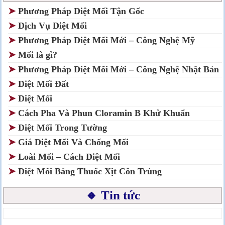
➤
Phương Pháp Diệt Mối Tận Gốc
➤
Dịch Vụ Diệt Mối
➤
Phương Pháp Diệt Mối Mới – Công Nghệ Mỹ
➤
Mối là gì?
➤
Phương Pháp Diệt Mối Mới – Công Nghệ Nhật Bản
➤
Diệt Mối Đất
➤
Diệt Mối
➤
Cách Pha Và Phun Cloramin B Khử Khuẩn
➤
Diệt Mối Trong Tường
➤
Giá Diệt Mối Và Chống Mối
➤
Loài Mối – Cách Diệt Mối
➤
Diệt Mối Bằng Thuốc Xịt Côn Trùng
🔸 Tin tức