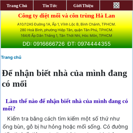
Trang Chủ
Tin Tức
Giới Thiệu
Công ty diệt mối và côn trùng Hà Lan
A10/12A5 Đường 1A, Ấp 1, Vĩnh Lộc B, Bình Chánh, TPHCM.
280 Hoà Bình, phường Hiệp Tân, quận Tân Phú, TPHCM.
164/6 Ấp Dân Thắng 1, Tân Thới Nhì, Hóc Môn, TPHCM
DĐ: 0916666726
ĐT: 0974444355
Trang chủ
Để nhận biết nhà của mình đang
có mối
Làm thế nào để nhận biết nhà của mình đang có
mối?
Kiểm tra bằng cách tìm kiếm một số thứ như
ống bùn, gỗ bị hư hỏng hoặc mối sống. Có đường