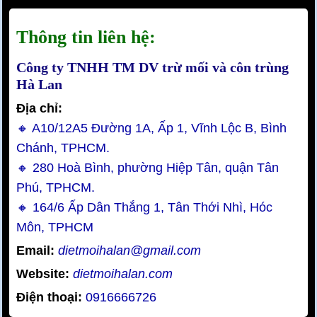
Thông tin liên hệ:
Công ty TNHH TM DV trừ mối và côn trùng
Hà Lan
Địa chỉ:
🔸 A10/12A5 Đường 1A, Ấp 1, Vĩnh Lộc B, Bình
Chánh, TPHCM.
🔸 280 Hoà Bình, phường Hiệp Tân, quận Tân
Phú, TPHCM.
🔸 164/6 Ấp Dân Thắng 1, Tân Thới Nhì, Hóc
Môn, TPHCM
Email:
dietmoihalan@gmail.com
Website:
dietmoihalan.com
Điện thoại:
0916666726