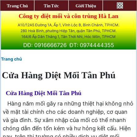
Trang Chủ
Tin Tức
Giới Thiệu
Công ty diệt mối và côn trùng Hà Lan
A10/12A5 Đường 1A, Ấp 1, Vĩnh Lộc B, Bình Chánh, TPHCM.
280 Hoà Bình, phường Hiệp Tân, quận Tân Phú, TPHCM.
164/6 Ấp Dân Thắng 1, Tân Thới Nhì, Hóc Môn, TPHCM
DĐ: 0916666726
ĐT: 0974444355
Trang chủ
Cửa Hàng Diệt Mối Tân Phú
Cửa Hàng Diệt Mối Tân Phú
Hàng năm mối gây ra những thiệt hại không nhỏ
về mặt tài chính cho các doanh nghiệp, cơ quan
và gia đình. Sự xâm nhập của mối có thể nhanh
chóng dẫn đến tốn kém và hư hỏng kết cấu. Hiện
nay, trên thị trường có nhiều dịch vụ diệt mối.