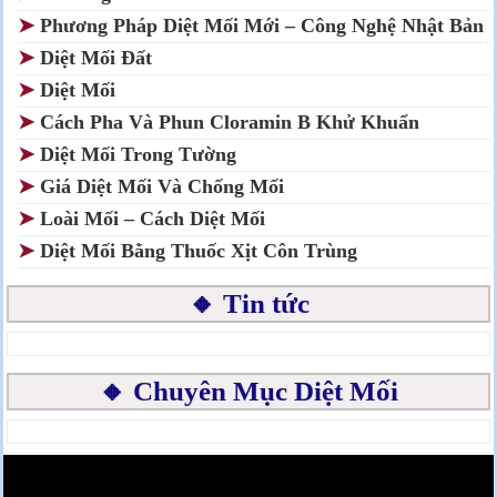
➤
Phương Pháp Diệt Mối Mới – Công Nghệ Nhật Bản
➤
Diệt Mối Đất
➤
Diệt Mối
➤
Cách Pha Và Phun Cloramin B Khử Khuẩn
➤
Diệt Mối Trong Tường
➤
Giá Diệt Mối Và Chống Mối
➤
Loài Mối – Cách Diệt Mối
➤
Diệt Mối Bằng Thuốc Xịt Côn Trùng
🔸 Tin tức
🔸 Chuyên Mục Diệt Mối