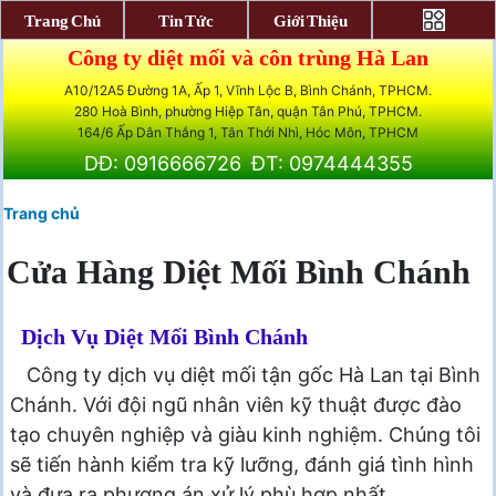
Trang Chủ
Tin Tức
Giới Thiệu
Công ty diệt mối và côn trùng Hà Lan
A10/12A5 Đường 1A, Ấp 1, Vĩnh Lộc B, Bình Chánh, TPHCM.
280 Hoà Bình, phường Hiệp Tân, quận Tân Phú, TPHCM.
164/6 Ấp Dân Thắng 1, Tân Thới Nhì, Hóc Môn, TPHCM
DĐ: 0916666726
ĐT: 0974444355
Trang chủ
Cửa Hàng Diệt Mối Bình Chánh
Dịch Vụ Diệt Mối Bình Chánh
Công ty dịch vụ diệt mối tận gốc Hà Lan tại Bình
Chánh. Với đội ngũ nhân viên kỹ thuật được đào
tạo chuyên nghiệp và giàu kinh nghiệm. Chúng tôi
sẽ tiến hành kiểm tra kỹ lưỡng, đánh giá tình hình
và đưa ra phương án xử lý phù hợp nhất.