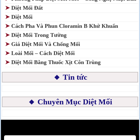
➤
Diệt Mối Đất
➤
Diệt Mối
➤
Cách Pha Và Phun Cloramin B Khử Khuẩn
➤
Diệt Mối Trong Tường
➤
Giá Diệt Mối Và Chống Mối
➤
Loài Mối – Cách Diệt Mối
➤
Diệt Mối Bằng Thuốc Xịt Côn Trùng
🔸 Tin tức
🔸 Chuyên Mục Diệt Mối