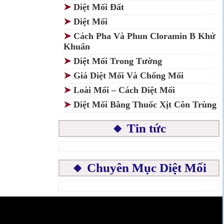
➤
Diệt Mối Đất
➤
Diệt Mối
➤
Cách Pha Và Phun Cloramin B Khử
Khuẩn
➤
Diệt Mối Trong Tường
➤
Giá Diệt Mối Và Chống Mối
➤
Loài Mối – Cách Diệt Mối
➤
Diệt Mối Bằng Thuốc Xịt Côn Trùng
🔸 Tin tức
🔸 Chuyên Mục Diệt Mối