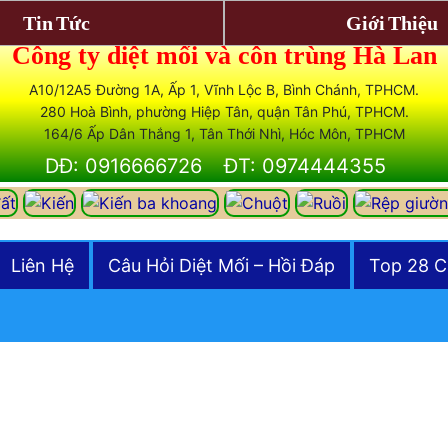
Tin Tức
Giới Thiệu
Công ty diệt mối và côn trùng Hà Lan
A10/12A5 Đường 1A, Ấp 1, Vĩnh Lộc B, Bình Chánh, TPHCM.
280 Hoà Bình, phường Hiệp Tân, quận Tân Phú, TPHCM.
164/6 Ấp Dân Thắng 1, Tân Thới Nhì, Hóc Môn, TPHCM
DĐ: 0916666726
ĐT: 0974444355
Liên Hệ
Câu Hỏi Diệt Mối – Hồi Đáp
Top 28 C