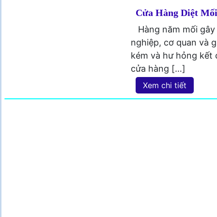
Cửa Hàng Diệt Mố
Hàng năm mối gây r
nghiệp, cơ quan và 
kém và hư hỏng kết c
cửa hàng […]
Xem chi tiết