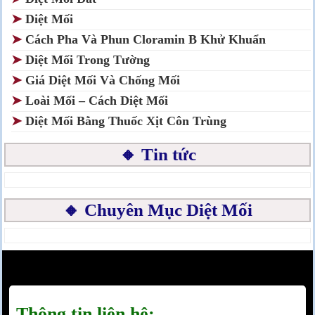
➤
Diệt Mối
➤
Cách Pha Và Phun Cloramin B Khử Khuẩn
➤
Diệt Mối Trong Tường
➤
Giá Diệt Mối Và Chống Mối
➤
Loài Mối – Cách Diệt Mối
➤
Diệt Mối Bằng Thuốc Xịt Côn Trùng
🔸 Tin tức
🔸 Chuyên Mục Diệt Mối
Thông tin liên hệ: