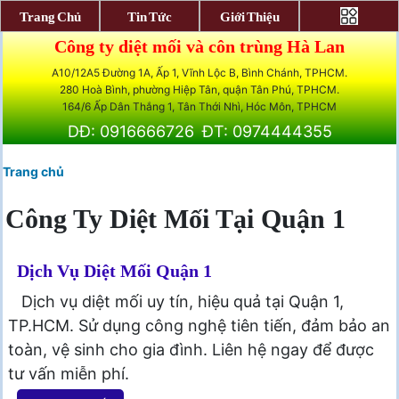
Trang Chủ
Tin Tức
Giới Thiệu
Công ty diệt mối và côn trùng Hà Lan
A10/12A5 Đường 1A, Ấp 1, Vĩnh Lộc B, Bình Chánh, TPHCM.
280 Hoà Bình, phường Hiệp Tân, quận Tân Phú, TPHCM.
164/6 Ấp Dân Thắng 1, Tân Thới Nhì, Hóc Môn, TPHCM
DĐ: 0916666726
ĐT: 0974444355
Trang chủ
Công Ty Diệt Mối Tại Quận 1
Dịch Vụ Diệt Mối Quận 1
Dịch vụ diệt mối uy tín, hiệu quả tại Quận 1,
TP.HCM. Sử dụng công nghệ tiên tiến, đảm bảo an
toàn, vệ sinh cho gia đình. Liên hệ ngay để được
tư vấn miễn phí.