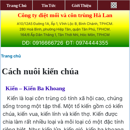
Trang Chủ
Tin Tức
Giới Thiệu
Công ty diệt mối và côn trùng Hà Lan
A10/12A5 Đường 1A, Ấp 1, Vĩnh Lộc B, Bình Chánh, TPHCM.
280 Hoà Bình, phường Hiệp Tân, quận Tân Phú, TPHCM.
164/6 Ấp Dân Thắng 1, Tân Thới Nhì, Hóc Môn, TPHCM
DĐ: 0916666726
ĐT: 0974444355
Trang chủ
Cách nuôi kiến chúa
Kiến – Kiến Ba Khoang
Kiến là loại côn trùng có tính xã hội cao, chúng
sống trong một tập thể. Một tổ kiến gồm có kiến
chúa, kiến vua, kiến lính và kiến thợ. Kiến được
chia làm rất nhiều loại và mỗi loại có một đặc tính
riêng biệt. Như: kiến lửa, kiến gió, kiến ba khoang,