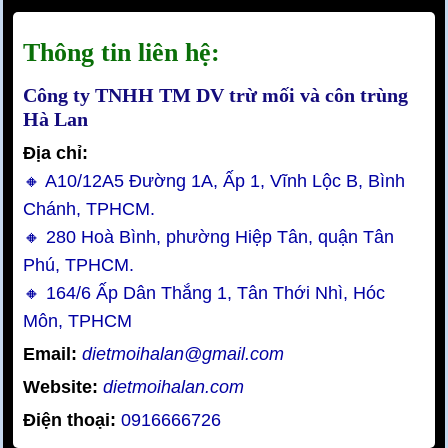
Thông tin liên hệ:
Công ty TNHH TM DV trừ mối và côn trùng
Hà Lan
Địa chỉ:
🔸 A10/12A5 Đường 1A, Ấp 1, Vĩnh Lộc B, Bình
Chánh, TPHCM.
🔸 280 Hoà Bình, phường Hiệp Tân, quận Tân
Phú, TPHCM.
🔸 164/6 Ấp Dân Thắng 1, Tân Thới Nhì, Hóc
Môn, TPHCM
Email:
dietmoihalan@gmail.com
Website:
dietmoihalan.com
Điện thoại:
0916666726