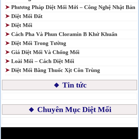
➤
Phương Pháp Diệt Mối Mới – Công Nghệ Nhật Bản
➤
Diệt Mối Đất
➤
Diệt Mối
➤
Cách Pha Và Phun Cloramin B Khử Khuẩn
➤
Diệt Mối Trong Tường
➤
Giá Diệt Mối Và Chống Mối
➤
Loài Mối – Cách Diệt Mối
➤
Diệt Mối Bằng Thuốc Xịt Côn Trùng
🔸 Tin tức
🔸 Chuyên Mục Diệt Mối