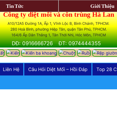
Tin Tức
Giới Thiệu
Công ty diệt mối và côn trùng Hà Lan
A10/12A5 Đường 1A, Ấp 1, Vĩnh Lộc B, Bình Chánh, TPHCM.
280 Hoà Bình, phường Hiệp Tân, quận Tân Phú, TPHCM.
164/6 Ấp Dân Thắng 1, Tân Thới Nhì, Hóc Môn, TPHCM
DĐ: 0916666726
ĐT: 0974444355
Liên Hệ
Câu Hỏi Diệt Mối – Hồi Đáp
Top 28 C