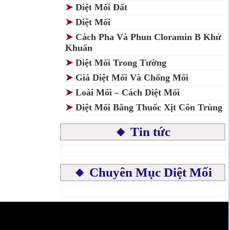
➤
Diệt Mối Đất
➤
Diệt Mối
➤
Cách Pha Và Phun Cloramin B Khử
Khuẩn
➤
Diệt Mối Trong Tường
➤
Giá Diệt Mối Và Chống Mối
➤
Loài Mối – Cách Diệt Mối
➤
Diệt Mối Bằng Thuốc Xịt Côn Trùng
🔸 Tin tức
🔸 Chuyên Mục Diệt Mối