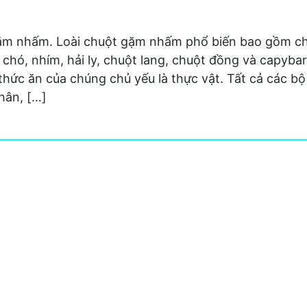
gặm nhấm. Loài chuột gặm nhấm phổ biến bao gồm ch
 chó, nhím, hải ly, chuột lang, chuột đồng và capyba
 thức ăn của chúng chủ yếu là thực vật. Tất cả các b
hân, […]