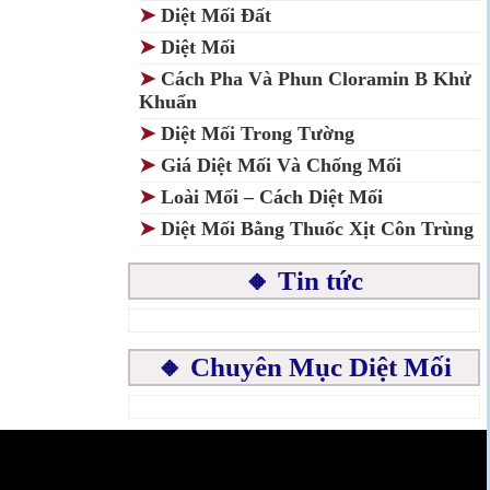
➤
Diệt Mối Đất
➤
Diệt Mối
➤
Cách Pha Và Phun Cloramin B Khử
Khuẩn
➤
Diệt Mối Trong Tường
➤
Giá Diệt Mối Và Chống Mối
➤
Loài Mối – Cách Diệt Mối
➤
Diệt Mối Bằng Thuốc Xịt Côn Trùng
🔸 Tin tức
🔸 Chuyên Mục Diệt Mối