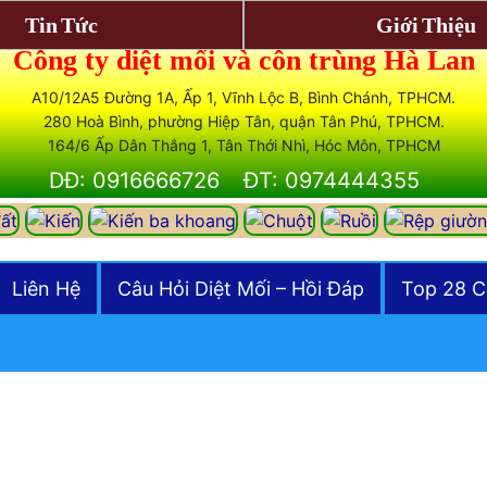
Tin Tức
Giới Thiệu
Công ty diệt mối và côn trùng Hà Lan
A10/12A5 Đường 1A, Ấp 1, Vĩnh Lộc B, Bình Chánh, TPHCM.
280 Hoà Bình, phường Hiệp Tân, quận Tân Phú, TPHCM.
164/6 Ấp Dân Thắng 1, Tân Thới Nhì, Hóc Môn, TPHCM
DĐ: 0916666726
ĐT: 0974444355
Liên Hệ
Câu Hỏi Diệt Mối – Hồi Đáp
Top 28 C