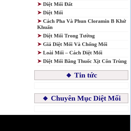
➤
Diệt Mối Đất
➤
Diệt Mối
➤
Cách Pha Và Phun Cloramin B Khử
Khuẩn
➤
Diệt Mối Trong Tường
➤
Giá Diệt Mối Và Chống Mối
➤
Loài Mối – Cách Diệt Mối
➤
Diệt Mối Bằng Thuốc Xịt Côn Trùng
🔸 Tin tức
🔸 Chuyên Mục Diệt Mối