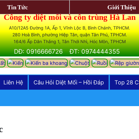
Tin Tức
Giới Thiệu
Công ty diệt mối và côn trùng Hà Lan
A10/12A5 Đường 1A, Ấp 1, Vĩnh Lộc B, Bình Chánh, TPHCM.
280 Hoà Bình, phường Hiệp Tân, quận Tân Phú, TPHCM.
164/6 Ấp Dân Thắng 1, Tân Thới Nhì, Hóc Môn, TPHCM
DĐ: 0916666726
ĐT: 0974444355
Liên Hệ
Câu Hỏi Diệt Mối – Hồi Đáp
Top 28 C
c