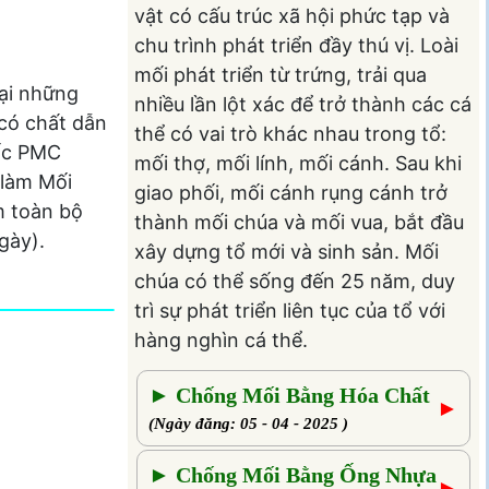
vật có cấu trúc xã hội phức tạp và
chu trình phát triển đầy thú vị. Loài
mối phát triển từ trứng, trải qua
Tại những
nhiều lần lột xác để trở thành các cá
 có chất dẫn
thể có vai trò khác nhau trong tổ:
uốc PMC
mối thợ, mối lính, mối cánh. Sau khi
 làm Mối
giao phối, mối cánh rụng cánh trở
m toàn bộ
thành mối chúa và mối vua, bắt đầu
ngày).
xây dựng tổ mới và sinh sản. Mối
chúa có thể sống đến 25 năm, duy
trì sự phát triển liên tục của tổ với
hàng nghìn cá thể.
► Chống Mối Bằng Hóa Chất
►
(Ngày đăng: 05 - 04 - 2025 )
► Chống Mối Bằng Ống Nhựa
►