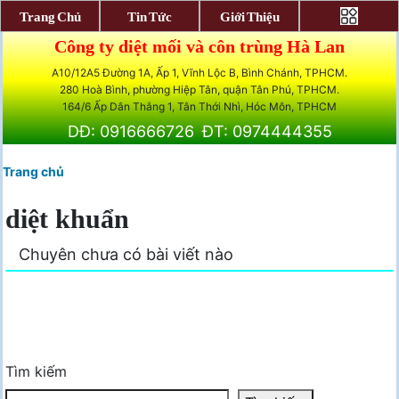
Trang Chủ
Tin Tức
Giới Thiệu
Công ty diệt mối và côn trùng Hà Lan
A10/12A5 Đường 1A, Ấp 1, Vĩnh Lộc B, Bình Chánh, TPHCM.
280 Hoà Bình, phường Hiệp Tân, quận Tân Phú, TPHCM.
164/6 Ấp Dân Thắng 1, Tân Thới Nhì, Hóc Môn, TPHCM
DĐ: 0916666726
ĐT: 0974444355
Trang chủ
diệt khuẩn
Chuyên chưa có bài viết nào
Tìm kiếm