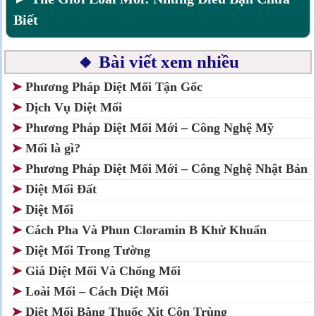
Biết
🔸 Bài viết xem nhiều
➤
Phương Pháp Diệt Mối Tận Gốc
➤
Dịch Vụ Diệt Mối
➤
Phương Pháp Diệt Mối Mới – Công Nghệ Mỹ
➤
Mối là gì?
➤
Phương Pháp Diệt Mối Mới – Công Nghệ Nhật Bản
➤
Diệt Mối Đất
➤
Diệt Mối
➤
Cách Pha Và Phun Cloramin B Khử Khuẩn
➤
Diệt Mối Trong Tường
➤
Giá Diệt Mối Và Chống Mối
➤
Loài Mối – Cách Diệt Mối
➤
Diệt Mối Bằng Thuốc Xịt Côn Trùng