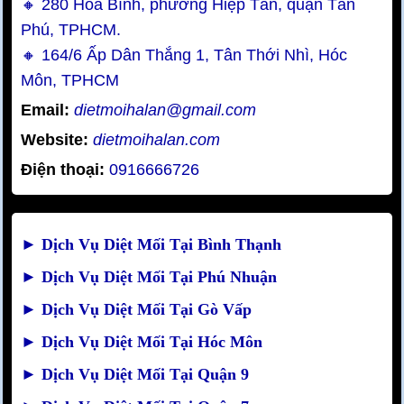
🔸 280 Hoà Bình, phường Hiệp Tân, quận Tân
Phú, TPHCM.
🔸 164/6 Ấp Dân Thắng 1, Tân Thới Nhì, Hóc
Môn, TPHCM
Email:
dietmoihalan@gmail.com
Website:
dietmoihalan.com
Điện thoại:
0916666726
►
Dịch Vụ Diệt Mối Tại Bình Thạnh
►
Dịch Vụ Diệt Mối Tại Phú Nhuận
►
Dịch Vụ Diệt Mối Tại Gò Vấp
►
Dịch Vụ Diệt Mối Tại Hóc Môn
►
Dịch Vụ Diệt Mối Tại Quận 9