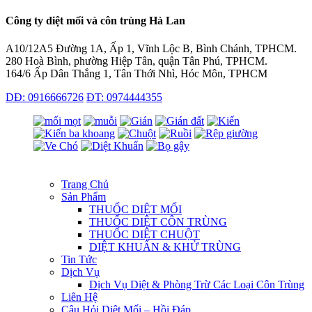
Công ty diệt mối và côn trùng Hà Lan
A10/12A5 Đường 1A, Ấp 1, Vĩnh Lộc B, Bình Chánh, TPHCM.
280 Hoà Bình, phường Hiệp Tân, quận Tân Phú, TPHCM.
164/6 Ấp Dân Thắng 1, Tân Thới Nhì, Hóc Môn, TPHCM
DĐ: 0916666726
ĐT: 0974444355
Trang Chủ
Sản Phẩm
THUỐC DIỆT MỐI
THUỐC DIỆT CÔN TRÙNG
THUỐC DIỆT CHUỘT
DIỆT KHUẨN & KHỬ TRÙNG
Tin Tức
Dịch Vụ
Dịch Vụ Diệt & Phòng Trừ Các Loại Côn Trùng
Liên Hệ
Câu Hỏi Diệt Mối – Hồi Đáp