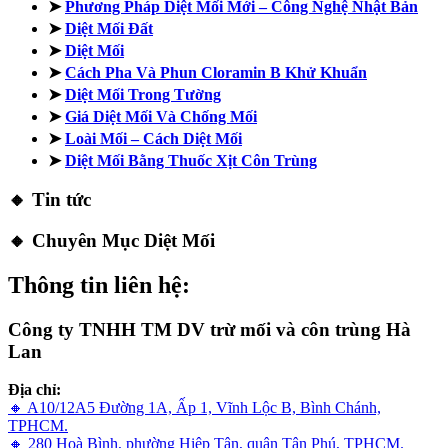
➤
Phương Pháp Diệt Mối Mới – Công Nghệ Nhật Bản
➤
Diệt Mối Đất
➤
Diệt Mối
➤
Cách Pha Và Phun Cloramin B Khử Khuẩn
➤
Diệt Mối Trong Tường
➤
Giá Diệt Mối Và Chống Mối
➤
Loài Mối – Cách Diệt Mối
➤
Diệt Mối Bằng Thuốc Xịt Côn Trùng
🔸 Tin tức
🔸 Chuyên Mục Diệt Mối
Thông tin liên hệ:
Công ty TNHH TM DV trừ mối và côn trùng Hà
Lan
Địa chỉ:
🔸 A10/12A5 Đường 1A, Ấp 1, Vĩnh Lộc B, Bình Chánh,
TPHCM.
🔸 280 Hoà Bình, phường Hiệp Tân, quận Tân Phú, TPHCM.