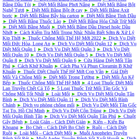
Bằng Dầu Tỏi
►
Diệt Mối Bằng Phơi Nắng
►
Diệt Mối Bằng Bột
Nghệ Tươi
►
Diệt Mối Bằng Bột ớt cay
►
Diệt Mối Bằng Axit
boric
►
Diệt Mối Bằng Bẫy bìa carton
►
Diệt Mối Bằng Tinh Dầu
►
Diệt Mối Bằng Thuốc Lào
►
Diệt Mối Bằng Hóa Chất Trừ Mối
►
Diệt Mối Bằng Muối
►
Diệt Mối Bằng Dầu Diesel hoặc Dầu
Nhớt
►
Cách Kiểm Tra Mối Trong Nhà: Nhận Biết Sớm & Xử Lý
Kịp Thời
►
Thuốc Chống Mối Thế Hệ Mới 2022
►
Dịch Vụ Diệt
Mối Đức Hòa, Long An
►
Dịch Vụ Diệt Mối Quận 12
►
Dịch Vụ
Diệt Mối Quận 1
►
Dịch Vụ Diệt Mối Quận 3
►
Dịch Vụ Diệt
Mối Quận 10
►
Dịch Vụ Diệt Mối Quận 5
►
Dịch Vụ Diệt Mối
Quận 8
►
Dịch Vụ Diệt Mối Quận 6
►
Cửa Hàng Diệt Mối Tân
Phú
►
Cách Khử Khuẩn
►
Cách Pha Và Phun Cloramin B Khử
Khuẩn
►
Thuốc Diệt Chuột Thế Hệ Mới Cọp Vằn
►
Giá Diệt
Mối Và Chống Mối
►
Diệt Mối Trong Tường
►
Diệt Mối Ăn Kệ
Bếp
►
Thuốc Chống Mối Thế Hệ Mới
►
4 Loại Thuốc Diệt Mối
Lan Truyền Chết Cả Tổ
►
5 Loại Thuốc Trừ Mối Tận Gốc Và
Chống Mối Tốt Nhất
►
Loài Mối
►
Dịch Vụ Diệt Mối Quận Tân
Bình
►
Dịch Vụ Diệt Mối Quận 11
►
Dịch Vụ Diệt Mối Bình
Chánh
►
Dịch vụ phòng chống mối
►
Dịch Vụ Diệt Mối Tận Gốc
Tại Tp. Hồ Chí Minh
►
Dịch Vụ Diệt Côn Trùng
►
Dịch Vụ Diệt
Mối Quận Bình Tân
►
Dịch Vụ Diệt Mối Quận Tân Phú
►
Chuột
Gây Bệnh
►
Loài Gián – Cách Diệt Gián
►
Kiến – Kiến Ba
Khoang
►
Bọ Chét – Cách Diệt Bọ Chét
►
Ruồi – Cách Diệt
Ruồi
►
Loài Mối – Cách Diệt Mối
►
Muỗi Anopheles Truyền
Bệnh Sốt Rét
►
Muỗi Aedes Truyền Bệnh Sốt Xuất Huyết
►
Dịch