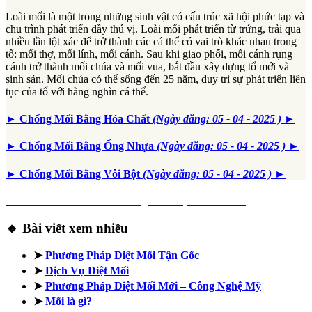
Loài mối là một trong những sinh vật có cấu trúc xã hội phức tạp và
chu trình phát triển đầy thú vị. Loài mối phát triển từ trứng, trải qua
nhiều lần lột xác để trở thành các cá thể có vai trò khác nhau trong
tổ: mối thợ, mối lính, mối cánh. Sau khi giao phối, mối cánh rụng
cánh trở thành mối chúa và mối vua, bắt đầu xây dựng tổ mới và
sinh sản. Mối chúa có thể sống đến 25 năm, duy trì sự phát triển liên
tục của tổ với hàng nghìn cá thể.
► Chống Mối Bằng Hóa Chất
(Ngày đăng: 05 - 04 - 2025 )
►
► Chống Mối Bằng Ống Nhựa
(Ngày đăng: 05 - 04 - 2025 )
►
► Chống Mối Bằng Vôi Bột
(Ngày đăng: 05 - 04 - 2025 )
►
► Thế Giới Loài Mối: Những Điều Bạn Chưa Biết
🔸 Bài viết xem nhiều
➤
Phương Pháp Diệt Mối Tận Gốc
➤
Dịch Vụ Diệt Mối
➤
Phương Pháp Diệt Mối Mới – Công Nghệ Mỹ
➤
Mối là gì?