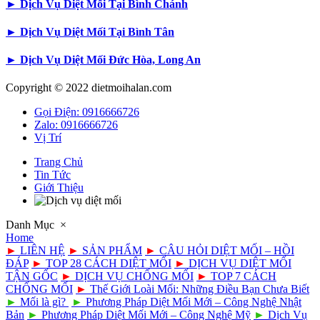
►
Dịch Vụ Diệt Mối Tại Bình Chánh
►
Dịch Vụ Diệt Mối Tại Bình Tân
►
Dịch Vụ Diệt Mối Đức Hòa, Long An
Copyright © 2022 dietmoihalan.com
Gọi Điện: 0916666726
Zalo: 0916666726
Vị Trí
Trang Chủ
Tin Tức
Giới Thiệu
Danh Mục
×
Home
►
LIÊN HỆ
►
SẢN PHẨM
►
CÂU HỎI DIỆT MỐI – HỒI
ĐÁP
►
TOP 28 CÁCH DIỆT MỐI
►
DỊCH VỤ DIỆT MỐI
TẬN GỐC
►
DỊCH VỤ CHỐNG MỐI
►
TOP 7 CÁCH
CHỐNG MỐI
►
Thế Giới Loài Mối: Những Điều Bạn Chưa Biết
►
Mối là gì?
►
Phương Pháp Diệt Mối Mới – Công Nghệ Nhật
Bản
►
Phương Pháp Diệt Mối Mới – Công Nghệ Mỹ
►
Dịch Vụ