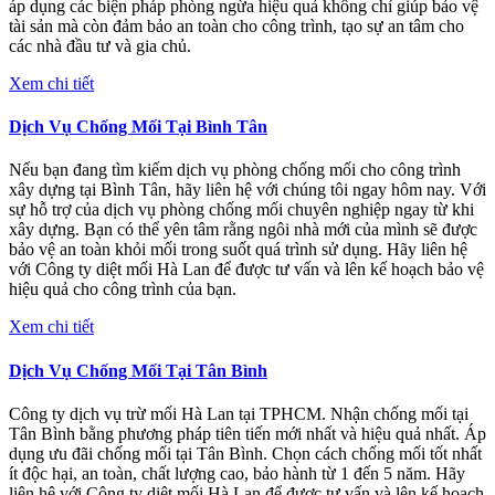
áp dụng các biện pháp phòng ngừa hiệu quả không chỉ giúp bảo vệ
tài sản mà còn đảm bảo an toàn cho công trình, tạo sự an tâm cho
các nhà đầu tư và gia chủ.
Xem chi tiết
Dịch Vụ Chống Mối Tại Bình Tân
Nếu bạn đang tìm kiếm dịch vụ phòng chống mối cho công trình
xây dựng tại Bình Tân, hãy liên hệ với chúng tôi ngay hôm nay. Với
sự hỗ trợ của dịch vụ phòng chống mối chuyên nghiệp ngay từ khi
xây dựng. Bạn có thể yên tâm rằng ngôi nhà mới của mình sẽ được
bảo vệ an toàn khỏi mối trong suốt quá trình sử dụng. Hãy liên hệ
với Công ty diệt mối Hà Lan để được tư vấn và lên kế hoạch bảo vệ
hiệu quả cho công trình của bạn.
Xem chi tiết
Dịch Vụ Chống Mối Tại Tân Bình
Công ty dịch vụ trừ mối Hà Lan tại TPHCM. Nhận chống mối tại
Tân Bình bằng phương pháp tiên tiến mới nhất và hiệu quả nhất. Áp
dụng ưu đãi chống mối tại Tân Bình. Chọn cách chống mối tốt nhất
ít độc hại, an toàn, chất lượng cao, bảo hành từ 1 đến 5 năm. Hãy
liên hệ với Công ty diệt mối Hà Lan để được tư vấn và lên kế hoạch