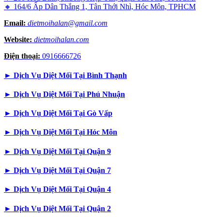
🔸 164/6 Ấp Dân Thắng 1, Tân Thới Nhì, Hóc Môn, TPHCM
Email:
dietmoihalan@gmail.com
Website:
dietmoihalan.com
Điện thoại:
0916666726
►
Dịch Vụ Diệt Mối Tại Bình Thạnh
►
Dịch Vụ Diệt Mối Tại Phú Nhuận
►
Dịch Vụ Diệt Mối Tại Gò Vấp
►
Dịch Vụ Diệt Mối Tại Hóc Môn
►
Dịch Vụ Diệt Mối Tại Quận 9
►
Dịch Vụ Diệt Mối Tại Quận 7
►
Dịch Vụ Diệt Mối Tại Quận 4
►
Dịch Vụ Diệt Mối Tại Quận 2