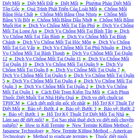
Diệt Mối
►
Diệt Mối Đất
►
Diệt Mối
►
Phương Pháp Diệt Mối
Tận Gốc
►
Quá Trình Phát Triển Của Loài Mối
►
Chống Mối
Bằng Hóa Chất
►
Chống Mối Bằng Ống Nhựa
►
Chống Mối
Bằng Vôi Bột
►
Chống Mối Bằng Dầu Nhớt
►
Chống Mối Bằng
Muối Hạt
►
Dịch Vụ Chống Mối Tại Tân Phú
►
Dịch Vụ Chống
Mối Tại Long An
►
Dịch Vụ Chống Mối Tại Bình Tân
►
Dịch
Vụ Chống Mối Tại Tân Bình
►
Dịch Vụ Chống Mối Tại Bình
Chánh
►
Dịch Vụ Chống Mối Tại Hóc Môn
►
Dịch Vụ Chống
Mối Tại Gò Vấp
►
Dịch Vụ Chống Mối Tại Phú Nhuận
►
Dịch
Vụ Chống Mối Tại Bình Thạnh
►
Dịch Vụ Chống Mối Tại Quận
12
►
Dịch Vụ Chống Mối Tại Quận 11
►
Dịch Vụ Chống Mối
Tại Quận 10
►
Dịch Vụ Chống Mối Tại Quận 9
►
Dịch Vụ
Chống Mối Tại Quận 8
►
Dịch Vụ Chống Mối Tại Quận 7
►
Dịch Vụ Chống Mối Tại Quận 6
►
Dịch Vụ Chống Mối Tại Quận
5
►
Dịch Vụ Chống Mối Tại Quận 4
►
Dịch Vụ Chống Mối Tại
Quận 3
►
Dịch Vụ Chống Mối Tại Quận 2
►
Dịch Vụ Chống
Mối Tại Quận 1
►
Cách Đặt Trạm Kiểm Tra Mối
►
Cách Phun
Thuốc Diệt Muỗi Tại Nhà Hiệu Quả
►
Dịch vụ diệt chuột tại
TPHCM
►
Cách diệt mối tận gốc tốt nhât
►
Hỗ Trợ Kỹ Thuật Tự
Diệt Mối
►
Bảo vệ: Bước 4
►
Bảo vệ: Bước 3
►
Bảo vệ: Bước 2
►
Bảo vệ: Bước 1
►
Hỗ Trợ Kỹ Thuật Tự Diệt Mối Tại Nhà
►
Làm sao để diệt mối?
►
Tại Sao phải thuê dịch vụ diệt mối chuyên
nghiệp?
►
How to Kill Termite
►
New Termite Killing Method –
Japanese Technology
►
New Termite Killing Method – American
Technology
►
Method to eradicate termites
►
Thuốc diệt muỗi