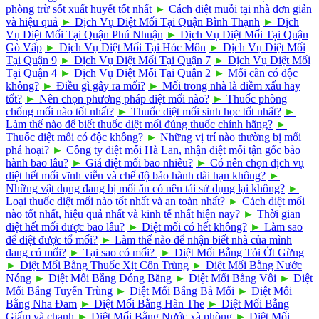
phòng trừ sốt xuất huyết tốt nhất
►
Cách diệt muỗi tại nhà đơn giản
và hiệu quả
►
Dịch Vụ Diệt Mối Tại Quận Bình Thạnh
►
Dịch
Vụ Diệt Mối Tại Quận Phú Nhuận
►
Dịch Vụ Diệt Mối Tại Quận
Gò Vấp
►
Dịch Vụ Diệt Mối Tại Hóc Môn
►
Dịch Vụ Diệt Mối
Tại Quận 9
►
Dịch Vụ Diệt Mối Tại Quận 7
►
Dịch Vụ Diệt Mối
Tại Quận 4
►
Dịch Vụ Diệt Mối Tại Quận 2
►
Mối cắn có độc
không?
►
Điều gì gây ra mối?
►
Mối trong nhà là điềm xấu hay
tốt?
►
Nên chọn phương pháp diệt mối nào?
►
Thuốc phòng
chống mối nào tốt nhất?
►
Thuốc diệt mối sinh học tốt nhất?
►
Làm thế nào để biết thuốc diệt mối đúng thuốc chính hãng?
►
Thuốc diệt mối có độc không?
►
Những vị trí nào thường bị mối
phá hoại?
►
Công ty diệt mối Hà Lan, nhận diệt mối tận gốc bảo
hành bao lâu?
►
Giá diệt mối bao nhiêu?
►
Có nên chọn dịch vụ
diệt hết mối vĩnh viễn và chế độ bảo hành dài hạn không?
►
Những vật dụng đang bị mối ăn có nên tái sử dụng lại không?
►
Loại thuốc diệt mối nào tốt nhất và an toàn nhất?
►
Cách diệt mối
nào tốt nhất, hiệu quả nhất và kinh tế nhất hiện nay?
►
Thời gian
diệt hết mối được bao lâu?
►
Diệt mối có hết không?
►
Làm sao
để diệt được tổ mối?
►
Làm thế nào để nhận biết nhà của mình
đang có mối?
►
Tại sao có mối?
►
Diệt Mối Bằng Tỏi Ớt Gừng
►
Diệt Mối Bằng Thuốc Xịt Côn Trùng
►
Diệt Mối Bằng Nước
Nóng
►
Diệt Mối Bằng Đóng Băng
►
Diệt Mối Bằng Vôi
►
Diệt
Mối Bằng Tuyến Trùng
►
Diệt Mối Bằng Bả Mối
►
Diệt Mối
Bằng Nha Đam
►
Diệt Mối Bằng Hàn The
►
Diệt Mối Bằng
Giấm và chanh
►
Diệt Mối Bằng Nước xà phòng
►
Diệt Mối